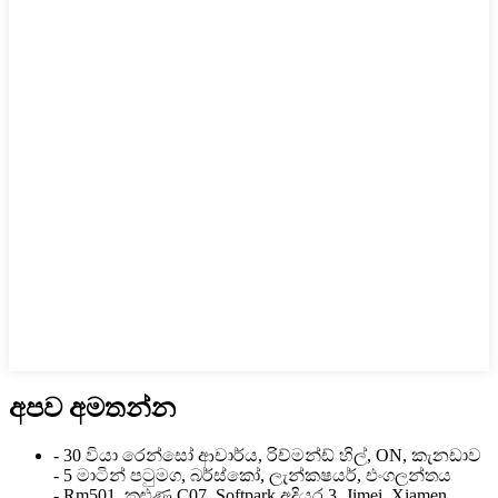
අපව අමතන්න
- 30 වියා රෙන්සෝ ආචාර්ය, රිච්මන්ඩ් හිල්, ON, කැනඩාව
- 5 මාටින් පටුමග, බර්ස්කෝ, ලැන්කෂයර්, එංගලන්තය
- Rm501, කුළුණ C07, Softpark අදියර 3, Jimei, Xiamen,