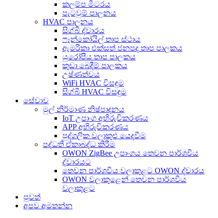
කලම්ප මීටරය
පැටවුම් පාලනය
HVAC පාලනය
සිග්බී ද්වාරය
ෆෑන්කෝයිල් තාප ස්ථාය
ඇමරිකා එක්සත් ජනපද තාප පාලකය
යුරෝපීය තාප පාලකය
කුඩා බෙදීම් පාලකය
උෂ්ණත්වය
WiFi HVAC විසඳුම
සිග්බී HVAC විසඳුම
සේවාව
මුල් නිර්මාණ නිෂ්පාදනය
IoT උපාංග අභිරුචිකරණය
APP අභිරුචිකරණය
පුද්ගලික වලාකුළු යෙදවීම
පද්ධති ඒකාබද්ධ කිරීම
OWON ZigBee උපාංගය තෙවන පාර්ශවීය
ද්වාරයට
තෙවන පාර්ශවීය වලාකුළට OWON ද්වාරය
OWON වලාකුළෙන් තෙවන පාර්ශවීය
වලාකුළට
පුවත්
අපව අමතන්න