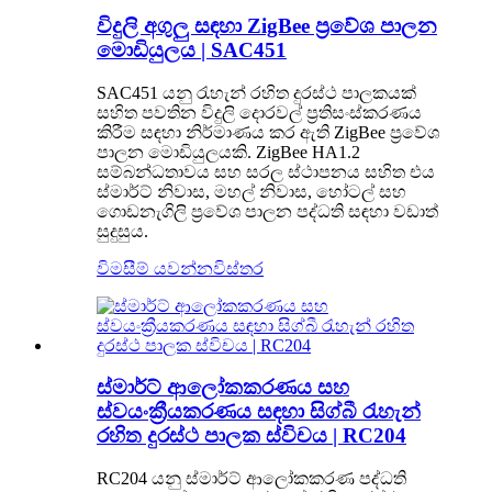
විදුලි අගුලු සඳහා ZigBee ප්‍රවේශ පාලන
මොඩියුලය | SAC451
SAC451 යනු රැහැන් රහිත දුරස්ථ පාලකයක්
සහිත පවතින විදුලි දොරවල් ප්‍රතිසංස්කරණය
කිරීම සඳහා නිර්මාණය කර ඇති ZigBee ප්‍රවේශ
පාලන මොඩියුලයකි. ZigBee HA1.2
සම්බන්ධතාවය සහ සරල ස්ථාපනය සහිත එය
ස්මාර්ට් නිවාස, මහල් නිවාස, හෝටල් සහ
ගොඩනැගිලි ප්‍රවේශ පාලන පද්ධති සඳහා වඩාත්
සුදුසුය.
විමසීම් යවන්න
විස්තර
ස්මාර්ට් ආලෝකකරණය සහ
ස්වයංක්‍රීයකරණය සඳහා සිග්බී රැහැන්
රහිත දුරස්ථ පාලක ස්විචය | RC204
RC204 යනු ස්මාර්ට් ආලෝකකරණ පද්ධති