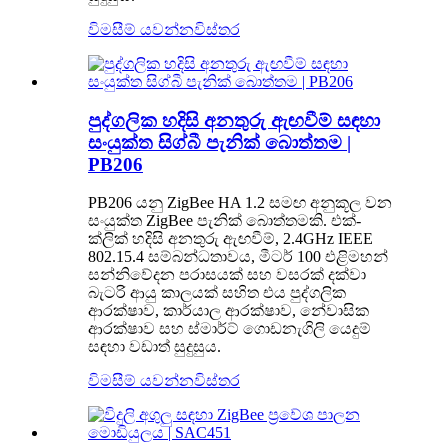
විමසීම් යවන්න
විස්තර
පුද්ගලික හදිසි අනතුරු ඇඟවීම් සඳහා
සංයුක්ත සිග්බී පැනික් බොත්තම |
PB206
PB206 යනු ZigBee HA 1.2 සමඟ අනුකූල වන
සංයුක්ත ZigBee පැනික් බොත්තමකි. එක්-
ක්ලික් හදිසි අනතුරු ඇඟවීම්, 2.4GHz IEEE
802.15.4 සම්බන්ධතාවය, මීටර් 100 එළිමහන්
සන්නිවේදන පරාසයක් සහ වසරක් දක්වා
බැටරි ආයු කාලයක් සහිත එය පුද්ගලික
ආරක්ෂාව, කාර්යාල ආරක්ෂාව, නේවාසික
ආරක්ෂාව සහ ස්මාර්ට් ගොඩනැගිලි යෙදුම්
සඳහා වඩාත් සුදුසුය.
විමසීම් යවන්න
විස්තර