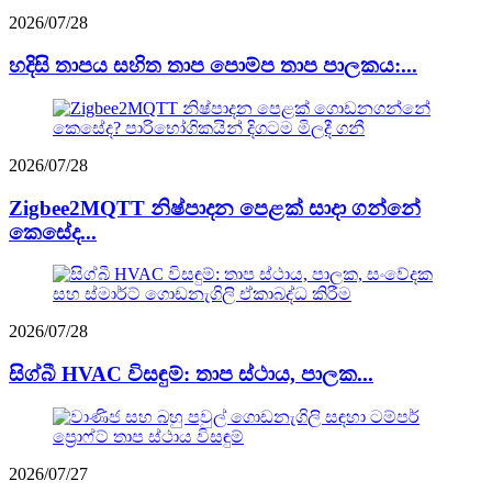
2026/07/28
හදිසි තාපය සහිත තාප පොම්ප තාප පාලකය:...
2026/07/28
Zigbee2MQTT නිෂ්පාදන පෙළක් සාදා ගන්නේ
කෙසේද...
2026/07/28
සිග්බී HVAC විසඳුම්: තාප ස්ථාය, පාලක...
2026/07/27