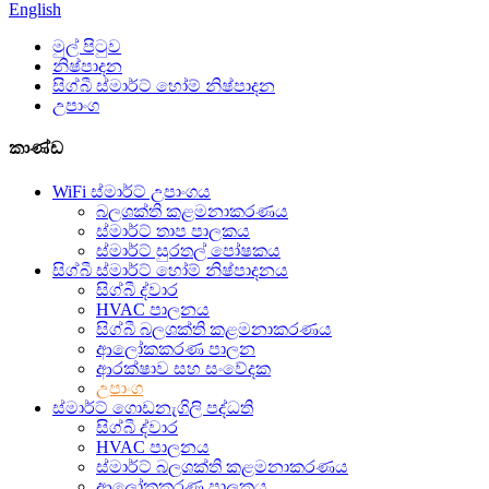
English
මුල් පිටුව
නිෂ්පාදන
සිග්බී ස්මාර්ට් හෝම් නිෂ්පාදන
උපාංග
කාණ්ඩ
WiFi ස්මාර්ට් උපාංගය
බලශක්ති කළමනාකරණය
ස්මාර්ට් තාප පාලකය
ස්මාර්ට් සුරතල් පෝෂකය
සිග්බී ස්මාර්ට් හෝම් නිෂ්පාදනය
සිග්බී ද්වාර
HVAC පාලනය
සිග්බී බලශක්ති කළමනාකරණය
ආලෝකකරණ පාලන
ආරක්ෂාව සහ සංවේදක
උපාංග
ස්මාර්ට් ගොඩනැගිලි පද්ධති
සිග්බී ද්වාර
HVAC පාලනය
ස්මාර්ට් බලශක්ති කළමනාකරණය
ආලෝකකරණ පාලකය