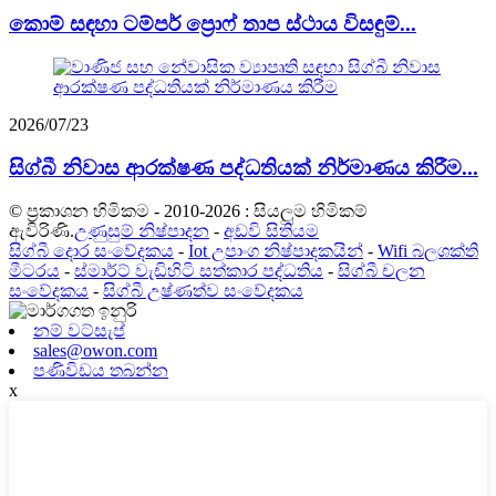
කොම් සඳහා ටම්පර් ප්‍රොෆ් තාප ස්ථාය විසඳුම්...
2026/07/23
සිග්බී නිවාස ආරක්ෂණ පද්ධතියක් නිර්මාණය කිරීම...
© ප්‍රකාශන හිමිකම - 2010-2026 : සියලුම හිමිකම්
ඇවිරිණි.
උණුසුම් නිෂ්පාදන
-
අඩවි සිතියම
සිග්බී දොර සංවේදකය
-
Iot උපාංග නිෂ්පාදකයින්
-
Wifi බලශක්ති
මීටරය
-
ස්මාර්ට් වැඩිහිටි සත්කාර පද්ධතිය
-
සිග්බී චලන
සංවේදකය
-
සිග්බී උෂ්ණත්ව සංවේදකය
නම් වට්සැප්
sales@owon.com
පණිවිඩය තබන්න
x