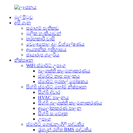
මුල් පිටුව
අපි ගැන
සමාගම් පැතිකඩ
මූලික හැකියාවන්
තරඟකාරී වාසි
වෙළඳපොළ දළ විශ්ලේෂණය
ආයතනික ඉතිහාසය
ඡායාරූප ගැලරිය
නිෂ්පාදන
WiFi ස්මාර්ට් උපාංග
බලශක්ති කළමනාකරණය
ස්මාර්ට් තාප පාලකය
ස්මාර්ට් සුරතල් පෝෂකය
සිග්බී ස්මාර්ට් හෝම් නිෂ්පාදන
සිග්බී ද්වාර
HVAC පාලනය
සිග්බී බලශක්ති කළමනාකරණය
ආලෝකකරණ පාලන
සිග්බී සංවේදක
උපාංග
ස්මාර්ට් ගොඩනැගිලි පද්ධතිය
රැහැන් රහිත BMS පද්ධතිය