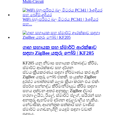
Multi-Circuit
WiFi බහු-පරිපථ බල මීටරය PC341 | 3-අදියර
සහ...
ගෘහ සහායක සහ ස්මාර්ට් ආරක්ෂාව
සඳහා ZigBee යතුරු ෆෝබ් | KF205
KF205 යනු නිවාස සහායක ඒකාබද්ධ කිරීම,
ස්මාර්ට් ආරක්ෂාව සහ දර්ශන
ස්වයංක්‍රීයකරණය සඳහා නිර්මාණය කර ඇති
ZigBee යතුරු ෆෝබ් එකකි. සංයුක්ත ZigBee
දුරස්ථ බොත්තමක් ලෙස ක්‍රියා කරන එය එක්-
ස්පර්ශ සන්නද්ධ කිරීම/නිරායුධ කිරීම සඳහා
සහය දක්වන අතර අනුකූල ZigBee ද්වාර
හරහා ලයිට්, රිලේ, ස්මාර්ට් ප්ලග්, සයිරන් සහ
අනතුරු ඇඟවීමේ දර්ශන අවුලුවාලිය හැකිය.
නේවාසික, ආගන්තුක සත්කාර සහ වාණිජ
ස්මාර්ට් ගොඩනැගිලි යෙදුම් සඳහා වඩාත්
සුදුසුය.