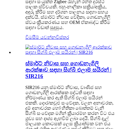
සඳහා සංයුක්ත Zigbee රැහැන් රහිත දුරස්ථ
පාලක ස්විචයකි. බහු-නාලිකා සක්‍රිය/අක්‍රිය,
අඳුරු කිරීම සහ දර්ශන පාලනය සඳහා සහය
දක්වයි. ස්මාර්ට් නිවාස වේදිකා, ගොඩනැගිලි
ස්වයංක්‍රීයකරණය සහ OEM ඒකාබද්ධ කිරීම
සඳහා වඩාත් සුදුසුය.
විමසීම් යවන්න
විස්තර
ස්මාර්ට් නිවාස සහ ගොඩනැගිලි
ආරක්ෂාව සඳහා සිග්බී එලාම් සයිරන් |
SIR216
SIR216 යනු ස්මාර්ට් නිවාස, වාණිජ සහ
ගොඩනැගිලි ආරක්ෂක පද්ධති සඳහා
නිර්මාණය කර ඇති සිග්බී එලාම් සයිරන්
එකකි. දොර/කවුළු සංවේදක, චලන අනාවරක,
දුම් අනාවරක හෝ භීතිකා බොත්තම් වැනි
සිග්බී සංවේදක මගින් ක්‍රියාරම්භ කරන විට එය
ශ්‍රව්‍ය සහ දෘශ්‍ය ඇඟවීම් ලබා දෙයි. සිග්බී දැල්
ජාලයක කොටසක් ලෙස ක්‍රියාත්මක වන එය
රැහැන් රහිත ආවරණය පුළුල් කිරීමට සහ ජාල