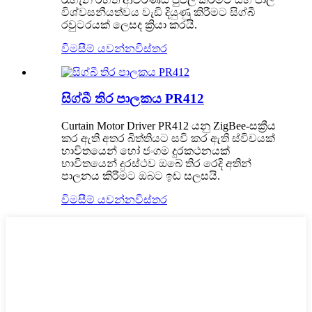
විශ්වසනීයත්වය වැඩි දියුණු කිරීමට සිග්බී
රවුටරයක් ​​ලෙසද ක්‍රියා කරයි.
විමසීම් යවන්න
විස්තර
සිග්බී තිර පාලකය PR412
Curtain Motor Driver PR412 යනු ZigBee-සක්‍රීය
කර ඇති අතර බිත්තියට සවි කර ඇති ස්විචයක්
භාවිතයෙන් හෝ ජංගම දුරකථනයක්
භාවිතයෙන් දුරස්ථව ඔබේ තිර රෙදි අතින්
පාලනය කිරීමට ඔබට ඉඩ සලසයි.
විමසීම් යවන්න
විස්තර