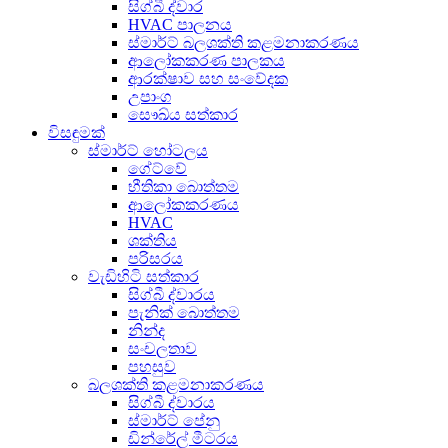
සිග්බී ද්වාර
HVAC පාලනය
ස්මාර්ට් බලශක්ති කළමනාකරණය
ආලෝකකරණ පාලකය
ආරක්ෂාව සහ සංවේදක
උපාංග
සෞඛ්ය සත්කාර
විසඳුමක්
ස්මාර්ට් හෝටලය
ගේට්වේ
භීතිකා බොත්තම
ආලෝකකරණය
HVAC
ශක්තිය
පරිසරය
වැඩිහිටි සත්කාර
සිග්බී ද්වාරය
පැනික් බොත්තම
නින්ද
සංචලතාව
පහසුව
බලශක්ති කළමනාකරණය
සිග්බී ද්වාරය
ස්මාර්ට් පේනු
ඩින්රේල් මීටරය