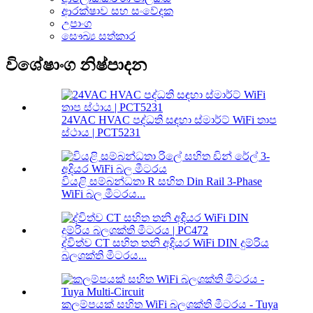
ආරක්ෂාව සහ සංවේදක
උපාංග
සෞඛ්‍ය සත්කාර
විශේෂාංග නිෂ්පාදන
24VAC HVAC පද්ධති සඳහා ස්මාර්ට් WiFi තාප
ස්ථාය | PCT5231
වියළි සම්බන්ධතා R සහිත Din Rail 3-Phase
WiFi බල මීටරය...
ද්විත්ව CT සහිත තනි අදියර WiFi DIN දුම්රිය
බලශක්ති මීටරය...
කලම්පයක් සහිත WiFi බලශක්ති මීටරය - Tuya