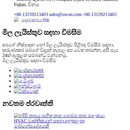
Fujian, චීනය
+86 13159213403
sales@owon.com
+86 13159213403
දොඹකරය356
මිල ලැයිස්තුව සඳහා විමසීම
අපගේ නිෂ්පාදන හෝ මිල ලැයිස්තුව පිළිබඳ විමසීම් සඳහා,
කරුණාකර ඔබගේ විද්‍යුත් තැපෑල අප වෙත තබන්න, අපි පැය
24ක් ඇතුළත සම්බන්ධ වන්නෙමු.
මිල ලැයිස්තුව සඳහා විමසීම
නවතම ප්රවෘත්ති