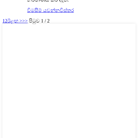
විමසීම් යවන්න
විස්තර
1
2
ඊළඟ >
>>
පිටුව 1 / 2