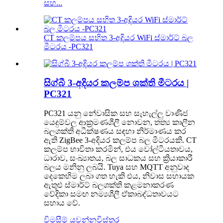
සහ...
CT කලම්පය සහිත 3-අදියර WiFi ස්මාර්ට් බල
මීටරය -PC321
සිග්බී 3-අදියර කලම්ප ශක්ති මීටරය |
PC321
PC321 යනු නේවාසික සහ සැහැල්ලු වාණිජ
යෙදුම්වල ආක්‍රමණශීලී නොවන, තත්‍ය කාලීන
බලශක්ති අධීක්ෂණය සඳහා නිර්මාණය කර
ඇති ZigBee 3-අදියර කලම්ප බල මීටරයකි. CT
කලම්ප භාවිතා කරමින්, එය වෝල්ටීයතාවය,
ධාරාව, ​​සංඛ්‍යාතය, බල සාධකය සහ ක්‍රියාකාරී
බලය මනිනු ලබයි. Tuya සහ MQTT අනුවාද
දෙකෙහිම ලබා ගත හැකි එය, නිවාස සහායක
ඇතුළු ස්මාර්ට් බලශක්ති කළමනාකරණ
වේදිකා සමඟ නම්‍යශීලී ඒකාබද්ධතාවයට
සහාය වේ.
විමසීම් යවන්න
විස්තර