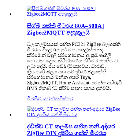
සිග්බී ශක්ති මීටරය 80A–500A |
Zigbee2MQTT අනුකූලයි
බල කලම්පයක් සහිත PC321 ZigBee බලශක්ති
මීටරය විදුලි රැහැන් මත කෙලින්ම තද
කිරීමෙන් විදුලි පරිභෝජනය ආක්‍රමණශීලී
නොවන ලෙස නිරීක්ෂණය කිරීමට හැකියාව
ලබා දෙයි. එය වෝල්ටීයතාවය, ධාරාව, ​​
ක්‍රියාකාරී බලය සහ සම්පූර්ණ බලශක්ති
පරිභෝජනය මනින අතර Tuya,
Zigbee2MQTT, Home Assistant මෙන්ම අභිරුචි
BMS ඒකාබද්ධ කිරීම සඳහා සහය දක්වයි.
විමසීම් යවන්න
විස්තර
ද්විත්ව CT කලම්ප සහිත තනි-අදියර
ZigBee DIN දුම්රිය ශක්ති මීටරය