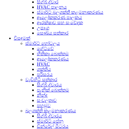
සිග්බී ද්වාර
HVAC පාලනය
ස්මාර්ට් බලශක්ති කළමනාකරණය
ආලෝකකරණ පාලකය
ආරක්ෂාව සහ සංවේදක
උපාංග
සෞඛ්ය සත්කාර
විසඳුමක්
ස්මාර්ට් හෝටලය
ගේට්වේ
භීතිකා බොත්තම
ආලෝකකරණය
HVAC
ශක්තිය
පරිසරය
වැඩිහිටි සත්කාර
සිග්බී ද්වාරය
පැනික් බොත්තම
නින්ද
සංචලතාව
පහසුව
බලශක්ති කළමනාකරණය
සිග්බී ද්වාරය
ස්මාර්ට් පේනු
ඩින්රේල් මීටරය