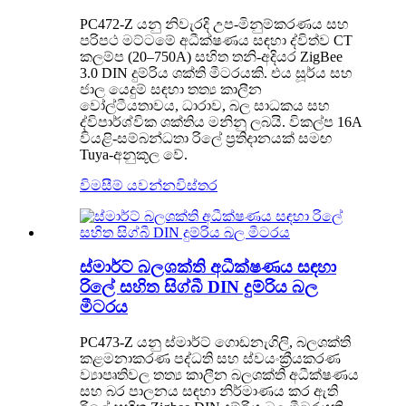
PC472-Z යනු නිවැරදි උප-මිනුම්කරණය සහ
පරිපථ මට්ටමේ අධීක්ෂණය සඳහා ද්විත්ව CT
කලම්ප (20–750A) සහිත තනි-අදියර ZigBee
3.0 DIN දුම්රිය ශක්ති මීටරයකි. එය සූර්ය සහ
ජාල යෙදුම් සඳහා තත්‍ය කාලීන
වෝල්ටීයතාවය, ධාරාව, ​​බල සාධකය සහ
ද්විපාර්ශ්වික ශක්තිය මනිනු ලබයි. විකල්ප 16A
වියළි-සම්බන්ධතා රිලේ ප්‍රතිදානයක් සමඟ
Tuya-අනුකූල වේ.
විමසීම් යවන්න
විස්තර
ස්මාර්ට් බලශක්ති අධීක්ෂණය සඳහා
රිලේ සහිත සිග්බී DIN දුම්රිය බල
මීටරය
PC473-Z යනු ස්මාර්ට් ගොඩනැගිලි, බලශක්ති
කළමනාකරණ පද්ධති සහ ස්වයංක්‍රීයකරණ
ව්‍යාපෘතිවල තත්‍ය කාලීන බලශක්ති අධීක්ෂණය
සහ බර පාලනය සඳහා නිර්මාණය කර ඇති