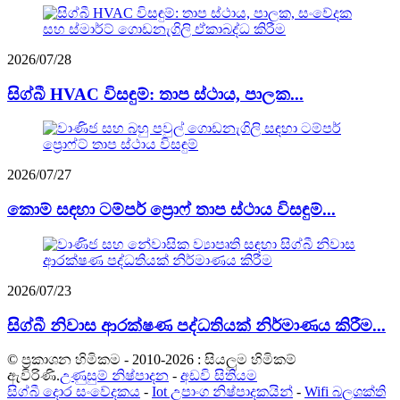
2026/07/28
සිග්බී HVAC විසඳුම්: තාප ස්ථාය, පාලක...
2026/07/27
කොම් සඳහා ටම්පර් ප්‍රොෆ් තාප ස්ථාය විසඳුම්...
2026/07/23
සිග්බී නිවාස ආරක්ෂණ පද්ධතියක් නිර්මාණය කිරීම...
© ප්‍රකාශන හිමිකම - 2010-2026 : සියලුම හිමිකම්
ඇවිරිණි.
උණුසුම් නිෂ්පාදන
-
අඩවි සිතියම
සිග්බී දොර සංවේදකය
-
Iot උපාංග නිෂ්පාදකයින්
-
Wifi බලශක්ති