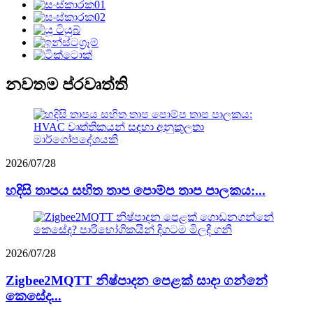
නවතම ප්රවෘත්ති
2026/07/28
හදිසි තාපය සහිත තාප පොම්ප තාප පාලකය:...
2026/07/28
Zigbee2MQTT නිෂ්පාදන පෙළක් සාදා ගන්නේ
කෙසේද...