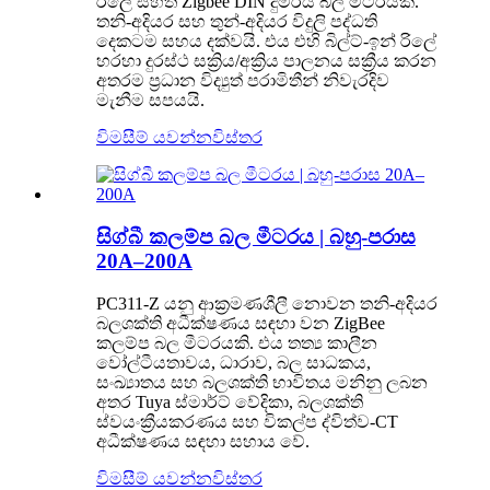
රිලේ සහිත Zigbee DIN දුම්රිය බල මීටරයකි.
තනි-අදියර සහ තුන්-අදියර විදුලි පද්ධති
දෙකටම සහය දක්වයි. එය එහි බිල්ට්-ඉන් රිලේ
හරහා දුරස්ථ සක්‍රිය/අක්‍රිය පාලනය සක්‍රීය කරන
අතරම ප්‍රධාන විද්‍යුත් පරාමිතීන් නිවැරදිව
මැනීම සපයයි.
විමසීම් යවන්න
විස්තර
සිග්බී කලම්ප බල මීටරය | බහු-පරාස
20A–200A
PC311-Z යනු ආක්‍රමණශීලී නොවන තනි-අදියර
බලශක්ති අධීක්ෂණය සඳහා වන ZigBee
කලම්ප බල මීටරයකි. එය තත්‍ය කාලීන
වෝල්ටීයතාවය, ධාරාව, ​​බල සාධකය,
සංඛ්‍යාතය සහ බලශක්ති භාවිතය මනිනු ලබන
අතර Tuya ස්මාර්ට් වේදිකා, බලශක්ති
ස්වයංක්‍රීයකරණය සහ විකල්ප ද්විත්ව-CT
අධීක්ෂණය සඳහා සහාය වේ.
විමසීම් යවන්න
විස්තර