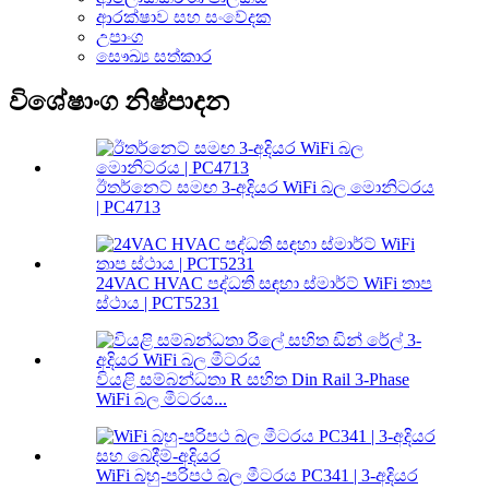
ආරක්ෂාව සහ සංවේදක
උපාංග
සෞඛ්‍ය සත්කාර
විශේෂාංග නිෂ්පාදන
ඊතර්නෙට් සමඟ 3-අදියර WiFi බල මොනිටරය
| PC4713
24VAC HVAC පද්ධති සඳහා ස්මාර්ට් WiFi තාප
ස්ථාය | PCT5231
වියළි සම්බන්ධතා R සහිත Din Rail 3-Phase
WiFi බල මීටරය...
WiFi බහු-පරිපථ බල මීටරය PC341 | 3-අදියර