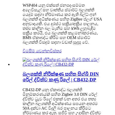
WSP404 යනු එක්සත් ජනපද-සම්මත
අලෙවිසැල් සහ වෘත්තීය ස්මාර්ට් බලශක්ති
යෙදුම් සඳහා නිර්මාණය කර ඇති බිල්ට්-ඉන්
බලශක්ති අධීක්ෂණය සහිත ZigBee ප්ලග් USA
අනුවාදයකි. එය දුරස්ථ සක්‍රිය/අක්‍රිය පාලනය,
තත්‍ය කාලීන බල මැනීම සහ kWh ලුහුබැඳීම
සක්‍රීය කරයි, එය බලශක්ති කළමනාකරණය,
BMS ඒකාබද්ධ කිරීම සහ OEM ස්මාර්ට්
බලශක්ති විසඳුම් සඳහා වඩාත් සුදුසු වේ.
විමසීම් යවන්න
විස්තර
බලශක්ති නිරීක්ෂණ සහිත සිග්බී DIN
රේල් ද්විත්ව කණු රිලේ | CB432-DP
CB432-DP යනු ඒකාබද්ධ බලශක්ති
මිනුම්කරණයක් සහිත Zigbee 3.0 DIN රේල්
ද්විත්ව ධ්‍රැව රිලේ එකක් වන අතර එය තත්‍ය
කාලීන බලශක්ති අධීක්ෂණය සපයන අතරම
50A දක්වා AC විදුලි බර පාලනය කිරීමට
නිර්මාණය කර ඇත. සජීවී සහ උදාසීන ද්විත්ව