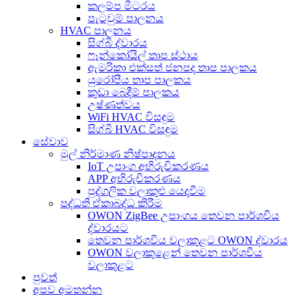
කලම්ප මීටරය
පැටවුම් පාලනය
HVAC පාලනය
සිග්බී ද්වාරය
ෆෑන්කෝයිල් තාප ස්ථාය
ඇමරිකා එක්සත් ජනපද තාප පාලකය
යුරෝපීය තාප පාලකය
කුඩා බෙදීම් පාලකය
උෂ්ණත්වය
WiFi HVAC විසඳුම
සිග්බී HVAC විසඳුම
සේවාව
මුල් නිර්මාණ නිෂ්පාදනය
IoT උපාංග අභිරුචිකරණය
APP අභිරුචිකරණය
පුද්ගලික වලාකුළු යෙදවීම
පද්ධති ඒකාබද්ධ කිරීම
OWON ZigBee උපාංගය තෙවන පාර්ශවීය
ද්වාරයට
තෙවන පාර්ශවීය වලාකුළට OWON ද්වාරය
OWON වලාකුළෙන් තෙවන පාර්ශවීය
වලාකුළට
පුවත්
අපව අමතන්න