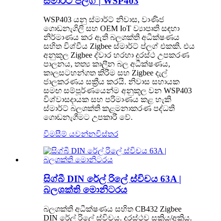
ස්මාර්ට් ප්ලග් | WSP403
WSP403 යනු ස්මාර්ට් නිවාස, වාණිජ
ගොඩනැගිලි සහ OEM IoT ව්‍යාපෘති සඳහා
නිර්මාණය කර ඇති බලශක්ති අධීක්ෂණය
සහිත විශ්වීය Zigbee ස්මාර්ට් ප්ලග් එකකි. එය
අනුකූල Zigbee ද්වාර හරහා දුරස්ථ උපකරණ
පාලනය, තත්‍ය කාලීන බල අධීක්ෂණය,
කාලසටහන්ගත කිරීම සහ Zigbee දැල්
ජාලකරණය සක්‍රීය කරයි. නිවාස සහායක
සමඟ සම්පූර්ණයෙන්ම අනුකූල වන WSP403
විශ්වාසදායක සහ පරිමාණය කළ හැකි
ස්මාර්ට් බලශක්ති කළමනාකරණ පද්ධති
ගොඩනැගීමට උපකාරී වේ.
විමසීම් යවන්න
විස්තර
සිග්බී DIN රේල් රිලේ ස්විචය 63A |
බලශක්ති මොනිටරය
බලශක්ති අධීක්ෂණය සහිත CB432 Zigbee
DIN රේල් රිලේ ස්විචය. දුරස්ථව සක්‍රිය/අක්‍රිය.