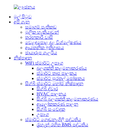
මුල් පිටුව
අපි ගැන
සමාගම් පැතිකඩ
මූලික හැකියාවන්
තරඟකාරී වාසි
වෙළඳපොළ දළ විශ්ලේෂණය
ආයතනික ඉතිහාසය
ඡායාරූප ගැලරිය
නිෂ්පාදන
WiFi ස්මාර්ට් උපාංග
බලශක්ති කළමනාකරණය
ස්මාර්ට් තාප පාලකය
ස්මාර්ට් සුරතල් පෝෂකය
සිග්බී ස්මාර්ට් හෝම් නිෂ්පාදන
සිග්බී ද්වාර
HVAC පාලනය
සිග්බී බලශක්ති කළමනාකරණය
ආලෝකකරණ පාලන
සිග්බී සංවේදක
උපාංග
ස්මාර්ට් ගොඩනැගිලි පද්ධතිය
රැහැන් රහිත BMS පද්ධතිය