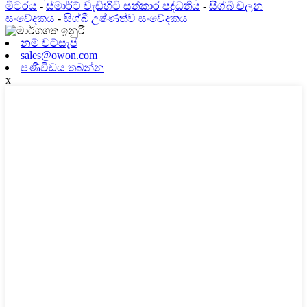
මීටරය
-
ස්මාර්ට් වැඩිහිටි සත්කාර පද්ධතිය
-
සිග්බී චලන
සංවේදකය
-
සිග්බී උෂ්ණත්ව සංවේදකය
නම් වට්සැප්
sales@owon.com
පණිවිඩය තබන්න
x