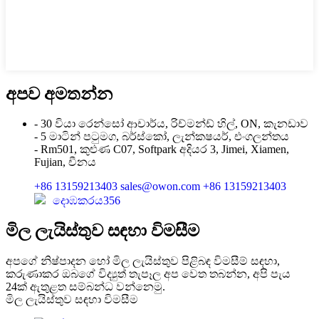
අපව අමතන්න
- 30 වියා රෙන්සෝ ආචාර්ය, රිච්මන්ඩ් හිල්, ON, කැනඩාව
- 5 මාටින් පටුමග, බර්ස්කෝ, ලැන්කෂයර්, එංගලන්තය
- Rm501, කුළුණ C07, Softpark අදියර 3, Jimei, Xiamen,
Fujian, චීනය
+86 13159213403
sales@owon.com
+86 13159213403
දොඹකරය356
මිල ලැයිස්තුව සඳහා විමසීම
අපගේ නිෂ්පාදන හෝ මිල ලැයිස්තුව පිළිබඳ විමසීම් සඳහා,
කරුණාකර ඔබගේ විද්‍යුත් තැපෑල අප වෙත තබන්න, අපි පැය
24ක් ඇතුළත සම්බන්ධ වන්නෙමු.
මිල ලැයිස්තුව සඳහා විමසීම