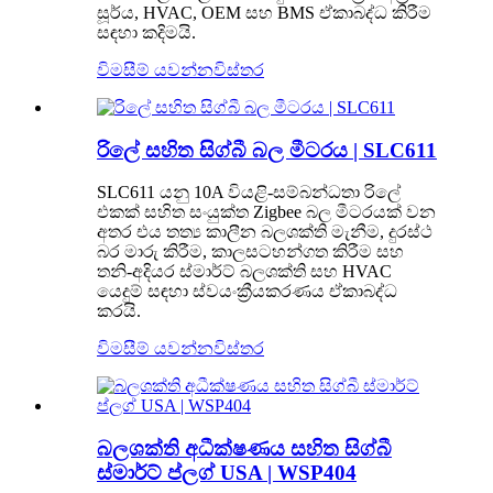
සූර්ය, HVAC, OEM සහ BMS ඒකාබද්ධ කිරීම
සඳහා කදිමයි.
විමසීම් යවන්න
විස්තර
රිලේ සහිත සිග්බී බල මීටරය | SLC611
SLC611 යනු 10A වියළි-සම්බන්ධතා රිලේ
එකක් සහිත සංයුක්ත Zigbee බල මීටරයක් ​​වන
අතර එය තත්‍ය කාලීන බලශක්ති මැනීම, දුරස්ථ
බර මාරු කිරීම, කාලසටහන්ගත කිරීම සහ
තනි-අදියර ස්මාර්ට් බලශක්ති සහ HVAC
යෙදුම් සඳහා ස්වයංක්‍රීයකරණය ඒකාබද්ධ
කරයි.
විමසීම් යවන්න
විස්තර
බලශක්ති අධීක්ෂණය සහිත සිග්බී
ස්මාර්ට් ප්ලග් USA | WSP404