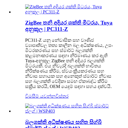
ZigBee තනි අදියර ශක්ති මීටරය, Tuya
අනුකූල | PC311-Z
PC311-Z යනු නේවාසික සහ වාණිජ
ව්‍යාපෘතිවල තත්‍ය කාලීන බල අධීක්ෂණය, උප-
මීටරකරණය සහ ස්මාර්ට් බලශක්ති
කළමනාකරණය සඳහා නිර්මාණය කර ඇති
Tuya-අනුකූල ZigBee තනි අදියර බලශක්ති
මීටරයකි. එය නිවැරදි බලශක්ති භාවිතය
නිරීක්ෂණය කිරීම, ස්වයංක්‍රීයකරණය සහ
නිවාස සහායක සහ අනෙකුත් ස්මාර්ට් නිවාස
සහ බලශක්ති වේදිකා සමඟ ඒකාබද්ධ කිරීම
සක්‍රීය කරයි, OEM යෙදුම් සඳහා සහය දක්වයි.
විමසීම් යවන්න
විස්තර
බලශක්ති අධීක්ෂණය සහිත සිග්බී