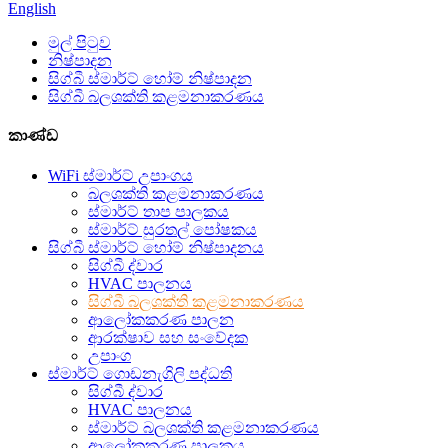
English
මුල් පිටුව
නිෂ්පාදන
සිග්බී ස්මාර්ට් හෝම් නිෂ්පාදන
සිග්බී බලශක්ති කළමනාකරණය
කාණ්ඩ
WiFi ස්මාර්ට් උපාංගය
බලශක්ති කළමනාකරණය
ස්මාර්ට් තාප පාලකය
ස්මාර්ට් සුරතල් පෝෂකය
සිග්බී ස්මාර්ට් හෝම් නිෂ්පාදනය
සිග්බී ද්වාර
HVAC පාලනය
සිග්බී බලශක්ති කළමනාකරණය
ආලෝකකරණ පාලන
ආරක්ෂාව සහ සංවේදක
උපාංග
ස්මාර්ට් ගොඩනැගිලි පද්ධති
සිග්බී ද්වාර
HVAC පාලනය
ස්මාර්ට් බලශක්ති කළමනාකරණය
ආලෝකකරණ පාලකය