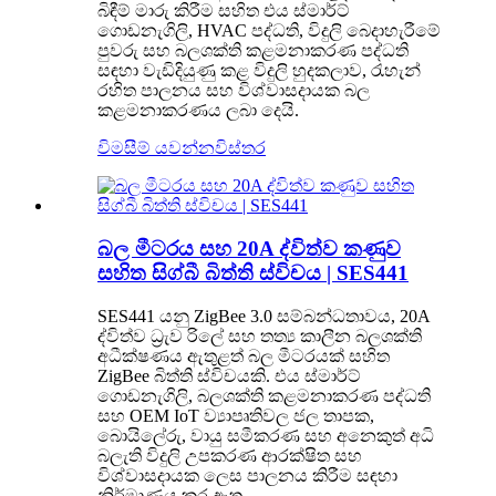
බිඳීම් මාරු කිරීම සහිත එය ස්මාර්ට්
ගොඩනැගිලි, HVAC පද්ධති, විදුලි බෙදාහැරීමේ
පුවරු සහ බලශක්ති කළමනාකරණ පද්ධති
සඳහා වැඩිදියුණු කළ විදුලි හුදකලාව, රැහැන්
රහිත පාලනය සහ විශ්වාසදායක බල
කළමනාකරණය ලබා දෙයි.
විමසීම් යවන්න
විස්තර
බල මීටරය සහ 20A ද්විත්ව කණුව
සහිත සිග්බී බිත්ති ස්විචය | SES441
SES441 යනු ZigBee 3.0 සම්බන්ධතාවය, 20A
ද්විත්ව ධ්‍රැව රිලේ සහ තත්‍ය කාලීන බලශක්ති
අධීක්ෂණය ඇතුළත් බල මීටරයක් ​​සහිත
ZigBee බිත්ති ස්විචයකි. එය ස්මාර්ට්
ගොඩනැගිලි, බලශක්ති කළමනාකරණ පද්ධති
සහ OEM IoT ව්‍යාපෘතිවල ජල තාපක,
බොයිලේරු, වායු සමීකරණ සහ අනෙකුත් අධි
බලැති විදුලි උපකරණ ආරක්ෂිත සහ
විශ්වාසදායක ලෙස පාලනය කිරීම සඳහා
නිර්මාණය කර ඇත.