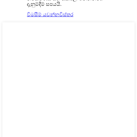
දැනුම්දීම් සපයයි.
විමසීම් යවන්න
විස්තර