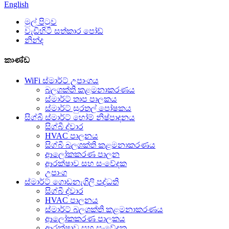
English
මුල් පිටුව
වැඩිහිටි සත්කාර පෝඩ්
නින්ද
කාණ්ඩ
WiFi ස්මාර්ට් උපාංගය
බලශක්ති කළමනාකරණය
ස්මාර්ට් තාප පාලකය
ස්මාර්ට් සුරතල් පෝෂකය
සිග්බී ස්මාර්ට් හෝම් නිෂ්පාදනය
සිග්බී ද්වාර
HVAC පාලනය
සිග්බී බලශක්ති කළමනාකරණය
ආලෝකකරණ පාලන
ආරක්ෂාව සහ සංවේදක
උපාංග
ස්මාර්ට් ගොඩනැගිලි පද්ධති
සිග්බී ද්වාර
HVAC පාලනය
ස්මාර්ට් බලශක්ති කළමනාකරණය
ආලෝකකරණ පාලකය
ආරක්ෂාව සහ සංවේදක