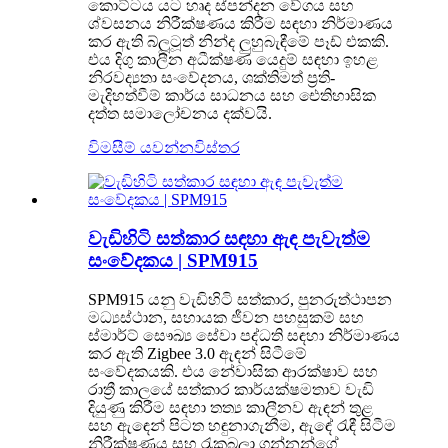
කොට්ටය යට හෘද ස්පන්දන වේගය සහ
ශ්වසනය නිරීක්ෂණය කිරීම සඳහා නිර්මාණය
කර ඇති බ්ලූටූත් නින්ද ලුහුබැඳීමේ පෑඩ් එකකි.
එය දිගු කාලීන අධීක්ෂණ යෙදුම් සඳහා ඉහළ
නිරවද්‍යතා සංවේදනය, ශක්තිමත් ප්‍රති-
මැදිහත්වීම් කාර්ය සාධනය සහ ඓතිහාසික
දත්ත සමාලෝචනය දක්වයි.
විමසීම් යවන්න
විස්තර
වැඩිහිටි සත්කාර සඳහා ඇඳ පැවැත්ම
සංවේදකය | SPM915
SPM915 යනු වැඩිහිටි සත්කාර, පුනරුත්ථාපන
මධ්‍යස්ථාන, සහායක ජීවන පහසුකම් සහ
ස්මාර්ට් සෞඛ්‍ය සේවා පද්ධති සඳහා නිර්මාණය
කර ඇති Zigbee 3.0 ඇඳන් සිටීමේ
සංවේදකයකි. එය නේවාසික ආරක්ෂාව සහ
රාත්‍රී කාලයේ සත්කාර කාර්යක්ෂමතාව වැඩි
දියුණු කිරීම සඳහා තත්‍ය කාලීනව ඇඳන් තුළ
සහ ඇඳෙන් පිටත හඳුනාගැනීම, ඇඳේ රැඳී සිටීම
නිරීක්ෂණය සහ රැකබලා ගන්නන්ගේ