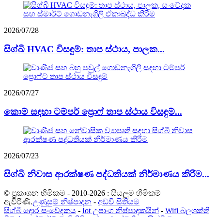
2026/07/28
සිග්බී HVAC විසඳුම්: තාප ස්ථාය, පාලක...
2026/07/27
කොම් සඳහා ටම්පර් ප්‍රොෆ් තාප ස්ථාය විසඳුම්...
2026/07/23
සිග්බී නිවාස ආරක්ෂණ පද්ධතියක් නිර්මාණය කිරීම...
© ප්‍රකාශන හිමිකම - 2010-2026 : සියලුම හිමිකම්
ඇවිරිණි.
උණුසුම් නිෂ්පාදන
-
අඩවි සිතියම
සිග්බී දොර සංවේදකය
-
Iot උපාංග නිෂ්පාදකයින්
-
Wifi බලශක්ති