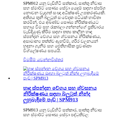
SPM912 යනු වැඩිහිටි සත්කාර, සාත්තු නිවාස
සහ ස්මාර්ට් සෞඛ්‍ය සේවා යෙදුම් සඳහා ස්පර්ශ
නොවන වැදගත් සංඥා අධීක්ෂණ උපකරණයකි.
අතිශය තුනී බ්ලූටූත් සංවේදක පටියක් භාවිතා
කරමින්, එය අඛණ්ඩ සෞඛ්‍ය නිරීක්ෂණයට
සහාය වීම සහ රැකබලා ගන්නන්ගේ ප්‍රතිචාරය
වැඩිදියුණු කිරීම සඳහා තත්‍ය කාලීන හෘද
ස්පන්දන වේගය සහ ශ්වසනය නිරීක්ෂණය,
අසාමාන්‍ය තත්ත්ව ඇඟවීම්, ශරීර චලනයන්
හඳුනා ගැනීම සහ ඓතිහාසික ප්‍රවණතා
විශ්ලේෂණය සපයයි.
විමසීම් යවන්න
විස්තර
හෘද ස්පන්දන වේගය සහ ශ්වසනය
නිරීක්ෂණය සඳහා බ්ලූටූත් නින්ද
ලුහුබැඳීමේ පෑඩ් | SPM913
SPM913 යනු වැඩිහිටි සත්කාර, සාත්තු නිවාස
සහ ස්මාර්ට් සෞඛ්‍ය සේවා පද්ධතිවල