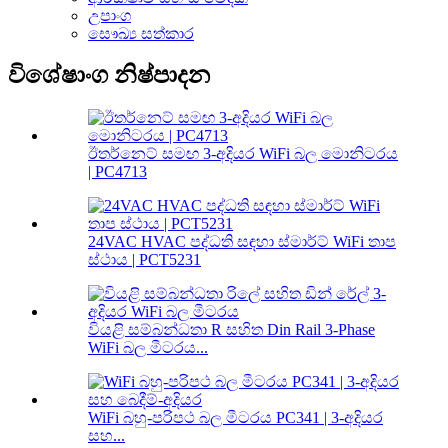
උපාංග
සෞඛ්‍ය සත්කාර
විශේෂාංග නිෂ්පාදන
ඊතර්නෙට් සමඟ 3-අදියර WiFi බල මොනිටරය
| PC4713
24VAC HVAC පද්ධති සඳහා ස්මාර්ට් WiFi තාප
ස්ථාය | PCT5231
වියළි සම්බන්ධතා R සහිත Din Rail 3-Phase
WiFi බල මීටරය...
WiFi බහු-පරිපථ බල මීටරය PC341 | 3-අදියර
සහ...