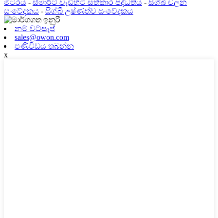
මීටරය
-
ස්මාර්ට් වැඩිහිටි සත්කාර පද්ධතිය
-
සිග්බී චලන
සංවේදකය
-
සිග්බී උෂ්ණත්ව සංවේදකය
නම් වට්සැප්
sales@owon.com
පණිවිඩය තබන්න
x