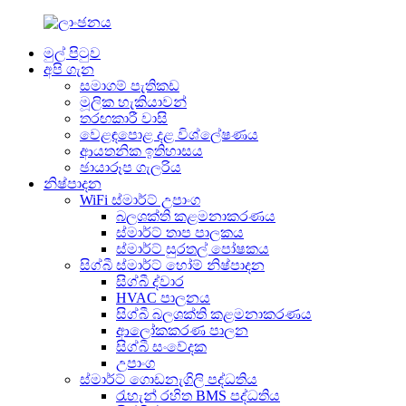
මුල් පිටුව
අපි ගැන
සමාගම් පැතිකඩ
මූලික හැකියාවන්
තරඟකාරී වාසි
වෙළඳපොළ දළ විශ්ලේෂණය
ආයතනික ඉතිහාසය
ඡායාරූප ගැලරිය
නිෂ්පාදන
WiFi ස්මාර්ට් උපාංග
බලශක්ති කළමනාකරණය
ස්මාර්ට් තාප පාලකය
ස්මාර්ට් සුරතල් පෝෂකය
සිග්බී ස්මාර්ට් හෝම් නිෂ්පාදන
සිග්බී ද්වාර
HVAC පාලනය
සිග්බී බලශක්ති කළමනාකරණය
ආලෝකකරණ පාලන
සිග්බී සංවේදක
උපාංග
ස්මාර්ට් ගොඩනැගිලි පද්ධතිය
රැහැන් රහිත BMS පද්ධතිය