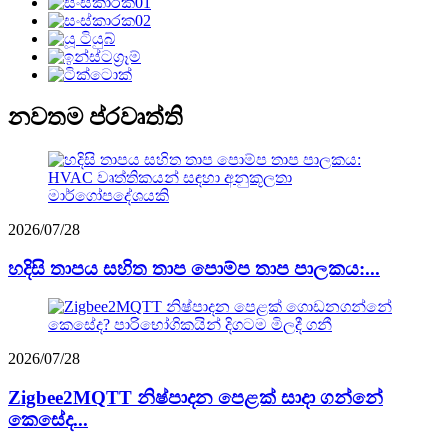
නවතම ප්රවෘත්ති
2026/07/28
හදිසි තාපය සහිත තාප පොම්ප තාප පාලකය:...
2026/07/28
Zigbee2MQTT නිෂ්පාදන පෙළක් සාදා ගන්නේ
කෙසේද...