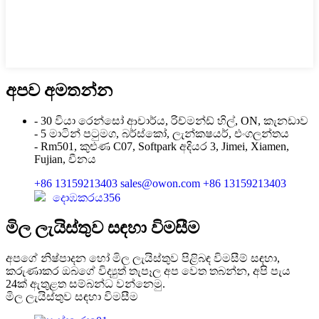
අපව අමතන්න
- 30 වියා රෙන්සෝ ආචාර්ය, රිච්මන්ඩ් හිල්, ON, කැනඩාව
- 5 මාටින් පටුමග, බර්ස්කෝ, ලැන්කෂයර්, එංගලන්තය
- Rm501, කුළුණ C07, Softpark අදියර 3, Jimei, Xiamen,
Fujian, චීනය
+86 13159213403
sales@owon.com
+86 13159213403
දොඹකරය356
මිල ලැයිස්තුව සඳහා විමසීම
අපගේ නිෂ්පාදන හෝ මිල ලැයිස්තුව පිළිබඳ විමසීම් සඳහා,
කරුණාකර ඔබගේ විද්‍යුත් තැපෑල අප වෙත තබන්න, අපි පැය
24ක් ඇතුළත සම්බන්ධ වන්නෙමු.
මිල ලැයිස්තුව සඳහා විමසීම