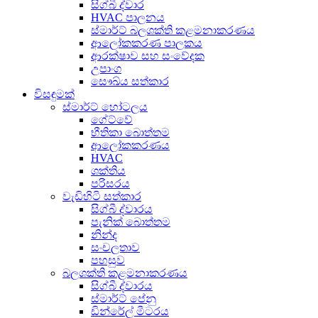
සිග්බී ද්වාර
HVAC පාලනය
ස්මාර්ට් බලශක්ති කළමනාකරණය
ආලෝකකරණ පාලකය
ආරක්ෂාව සහ සංවේදක
උපාංග
සෞඛ්ය සත්කාර
විසඳුමක්
ස්මාර්ට් හෝටලය
ගේට්වේ
භීතිකා බොත්තම
ආලෝකකරණය
HVAC
ශක්තිය
පරිසරය
වැඩිහිටි සත්කාර
සිග්බී ද්වාරය
පැනික් බොත්තම
නින්ද
සංචලතාව
පහසුව
බලශක්ති කළමනාකරණය
සිග්බී ද්වාරය
ස්මාර්ට් පේනු
ඩින්රේල් මීටරය