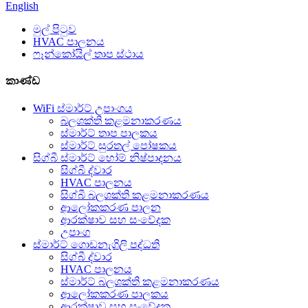
English
මුල් පිටුව
HVAC පාලනය
ෆෑන්කෝයිල් තාප ස්ථාය
කාණ්ඩ
WiFi ස්මාර්ට් උපාංගය
බලශක්ති කළමනාකරණය
ස්මාර්ට් තාප පාලකය
ස්මාර්ට් සුරතල් පෝෂකය
සිග්බී ස්මාර්ට් හෝම් නිෂ්පාදනය
සිග්බී ද්වාර
HVAC පාලනය
සිග්බී බලශක්ති කළමනාකරණය
ආලෝකකරණ පාලන
ආරක්ෂාව සහ සංවේදක
උපාංග
ස්මාර්ට් ගොඩනැගිලි පද්ධති
සිග්බී ද්වාර
HVAC පාලනය
ස්මාර්ට් බලශක්ති කළමනාකරණය
ආලෝකකරණ පාලකය
ආරක්ෂාව සහ සංවේදක