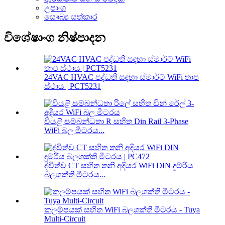
උපාංග
සෞඛ්‍ය සත්කාර
විශේෂාංග නිෂ්පාදන
24VAC HVAC පද්ධති සඳහා ස්මාර්ට් WiFi තාප
ස්ථාය | PCT5231
වියළි සම්බන්ධතා R සහිත Din Rail 3-Phase
WiFi බල මීටරය...
ද්විත්ව CT සහිත තනි අදියර WiFi DIN දුම්රිය
බලශක්ති මීටරය...
කලම්පයක් සහිත WiFi බලශක්ති මීටරය - Tuya
Multi-Circuit