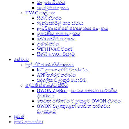
කලම්ප මීටරය
පැටවුම් පාලනය
HVAC පාලනය
සිග්බී ද්වාරය
ෆෑන්කෝයිල් තාප ස්ථාය
ඇමරිකා එක්සත් ජනපද තාප පාලකය
යුරෝපීය තාප පාලකය
කුඩා බෙදීම් පාලකය
උෂ්ණත්වය
WiFi HVAC විසඳුම
සිග්බී HVAC විසඳුම
සේවාව
මුල් නිර්මාණ නිෂ්පාදනය
IoT උපාංග අභිරුචිකරණය
APP අභිරුචිකරණය
පුද්ගලික වලාකුළු යෙදවීම
පද්ධති ඒකාබද්ධ කිරීම
OWON ZigBee උපාංගය තෙවන පාර්ශවීය
ද්වාරයට
තෙවන පාර්ශවීය වලාකුළට OWON ද්වාරය
OWON වලාකුළෙන් තෙවන පාර්ශවීය
වලාකුළට
පුවත්
අපව අමතන්න