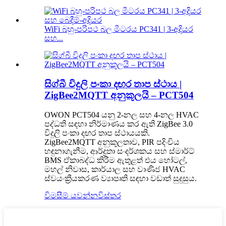
WiFi බහු-පරිපථ බල මීටරය PC341 | 3-අදියර
සහ...
සිග්බී විදුලි පංකා දඟර තාප ස්ථාය |
ZigBee2MQTT අනුකූලයි – PCT504
OWON PCT504 යනු 2-නල සහ 4-නල HVAC
පද්ධති සඳහා නිර්මාණය කර ඇති ZigBee 3.0
විදුලි පංකා දඟර තාප ස්ථායයකි.
ZigBee2MQTT අනුකූලතාව, PIR පදිංචිය
හඳුනාගැනීම, ආර්ද්‍රතා සංදර්ශකය සහ ස්මාර්ට්
BMS ඒකාබද්ධ කිරීම ඇතුළත් එය හෝටල්,
මහල් නිවාස, කාර්යාල සහ වාණිජ HVAC
ස්වයංක්‍රීයකරණ ව්‍යාපෘති සඳහා වඩාත් සුදුසුය.
විමසීම් යවන්න
විස්තර