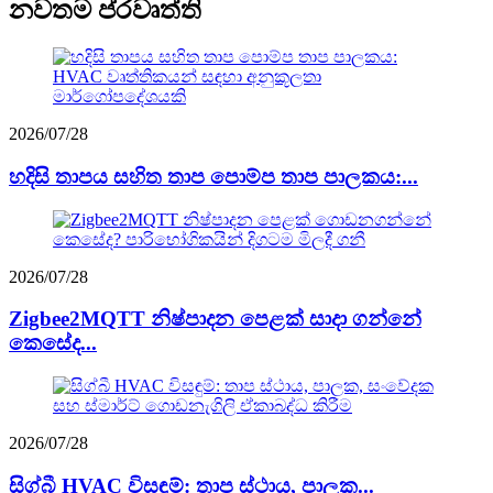
නවතම ප්රවෘත්ති
2026/07/28
හදිසි තාපය සහිත තාප පොම්ප තාප පාලකය:...
2026/07/28
Zigbee2MQTT නිෂ්පාදන පෙළක් සාදා ගන්නේ
කෙසේද...
2026/07/28
සිග්බී HVAC විසඳුම්: තාප ස්ථාය, පාලක...