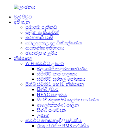
මුල් පිටුව
අපි ගැන
සමාගම් පැතිකඩ
මූලික හැකියාවන්
තරඟකාරී වාසි
වෙළඳපොළ දළ විශ්ලේෂණය
ආයතනික ඉතිහාසය
ඡායාරූප ගැලරිය
නිෂ්පාදන
WiFi ස්මාර්ට් උපාංග
බලශක්ති කළමනාකරණය
ස්මාර්ට් තාප පාලකය
ස්මාර්ට් සුරතල් පෝෂකය
සිග්බී ස්මාර්ට් හෝම් නිෂ්පාදන
සිග්බී ද්වාර
HVAC පාලනය
සිග්බී බලශක්ති කළමනාකරණය
ආලෝකකරණ පාලන
සිග්බී සංවේදක
උපාංග
ස්මාර්ට් ගොඩනැගිලි පද්ධතිය
රැහැන් රහිත BMS පද්ධතිය