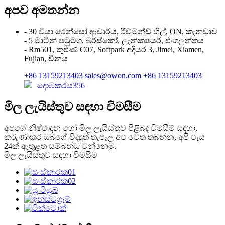
අපව අමතන්න
- 30 වියා රෙන්සෝ ආචාර්ය, රිච්මන්ඩ් හිල්, ON, කැනඩාව
- 5 මාටින් පටුමග, බර්ස්කෝ, ලැන්කෂයර්, එංගලන්තය
- Rm501, කුළුණ C07, Softpark අදියර 3, Jimei, Xiamen,
Fujian, චීනය
+86 13159213403
sales@owon.com
+86 13159213403
දොඹකරය356
මිල ලැයිස්තුව සඳහා විමසීම
අපගේ නිෂ්පාදන හෝ මිල ලැයිස්තුව පිළිබඳ විමසීම් සඳහා,
කරුණාකර ඔබගේ විද්‍යුත් තැපෑල අප වෙත තබන්න, අපි පැය
24ක් ඇතුළත සම්බන්ධ වන්නෙමු.
මිල ලැයිස්තුව සඳහා විමසීම