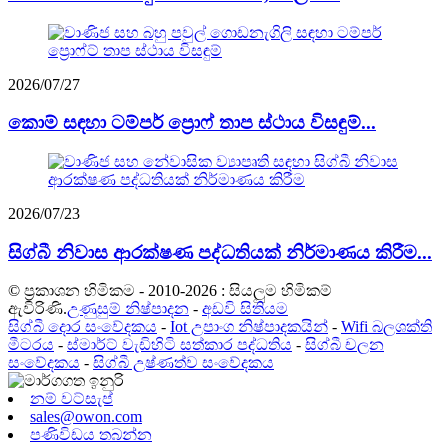
2026/07/27
කොම් සඳහා ටම්පර් ප්‍රොෆ් තාප ස්ථාය විසඳුම්...
2026/07/23
සිග්බී නිවාස ආරක්ෂණ පද්ධතියක් නිර්මාණය කිරීම...
© ප්‍රකාශන හිමිකම - 2010-2026 : සියලුම හිමිකම්
ඇවිරිණි.
උණුසුම් නිෂ්පාදන
-
අඩවි සිතියම
සිග්බී දොර සංවේදකය
-
Iot උපාංග නිෂ්පාදකයින්
-
Wifi බලශක්ති
මීටරය
-
ස්මාර්ට් වැඩිහිටි සත්කාර පද්ධතිය
-
සිග්බී චලන
සංවේදකය
-
සිග්බී උෂ්ණත්ව සංවේදකය
නම් වට්සැප්
sales@owon.com
පණිවිඩය තබන්න