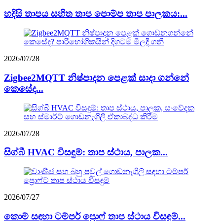
හදිසි තාපය සහිත තාප පොම්ප තාප පාලකය:...
2026/07/28
Zigbee2MQTT නිෂ්පාදන පෙළක් සාදා ගන්නේ
කෙසේද...
2026/07/28
සිග්බී HVAC විසඳුම්: තාප ස්ථාය, පාලක...
2026/07/27
කොම් සඳහා ටම්පර් ප්‍රොෆ් තාප ස්ථාය විසඳුම්...