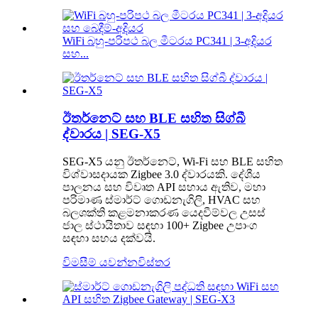
WiFi බහු-පරිපථ බල මීටරය PC341 | 3-අදියර
සහ...
ඊතර්නෙට් සහ BLE සහිත සිග්බී
ද්වාරය | SEG-X5
SEG-X5 යනු ඊතර්නෙට්, Wi-Fi සහ BLE සහිත
විශ්වාසදායක Zigbee 3.0 ද්වාරයකි. දේශීය
පාලනය සහ විවෘත API සහාය ඇතිව, මහා
පරිමාණ ස්මාර්ට් ගොඩනැගිලි, HVAC සහ
බලශක්ති කළමනාකරණ යෙදවීම්වල උසස්
ජාල ස්ථායිතාව සඳහා 100+ Zigbee උපාංග
සඳහා සහය දක්වයි.
විමසීම් යවන්න
විස්තර