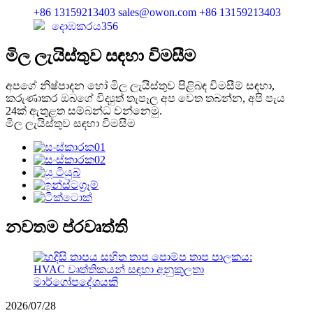
+86 13159213403
sales@owon.com
+86 13159213403
දොඹකරය356
මිල ලැයිස්තුව සඳහා විමසීම
අපගේ නිෂ්පාදන හෝ මිල ලැයිස්තුව පිළිබඳ විමසීම් සඳහා,
කරුණාකර ඔබගේ විද්‍යුත් තැපෑල අප වෙත තබන්න, අපි පැය
24ක් ඇතුළත සම්බන්ධ වන්නෙමු.
මිල ලැයිස්තුව සඳහා විමසීම
නවතම ප්රවෘත්ති
2026/07/28