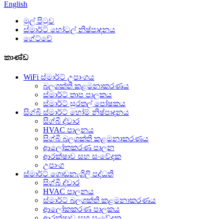
English
මුල් පිටුව
ස්මාර්ට් හෝටල් නිෂ්පාදනය
ගේට්වේ
කාණ්ඩ
WiFi ස්මාර්ට් උපාංගය
බලශක්ති කළමනාකරණය
ස්මාර්ට් තාප පාලකය
ස්මාර්ට් සුරතල් පෝෂකය
සිග්බී ස්මාර්ට් හෝම් නිෂ්පාදනය
සිග්බී ද්වාර
HVAC පාලනය
සිග්බී බලශක්ති කළමනාකරණය
ආලෝකකරණ පාලන
ආරක්ෂාව සහ සංවේදක
උපාංග
ස්මාර්ට් ගොඩනැගිලි පද්ධති
සිග්බී ද්වාර
HVAC පාලනය
ස්මාර්ට් බලශක්ති කළමනාකරණය
ආලෝකකරණ පාලකය
ආරක්ෂාව සහ සංවේදක