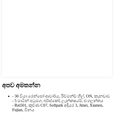
අපව අමතන්න
- 30 වියා රෙන්සෝ ආචාර්ය, රිච්මන්ඩ් හිල්, ON, කැනඩාව
- 5 මාටින් පටුමග, බර්ස්කෝ, ලැන්කෂයර්, එංගලන්තය
- Rm501, කුළුණ C07, Softpark අදියර 3, Jimei, Xiamen,
Fujian, චීනය