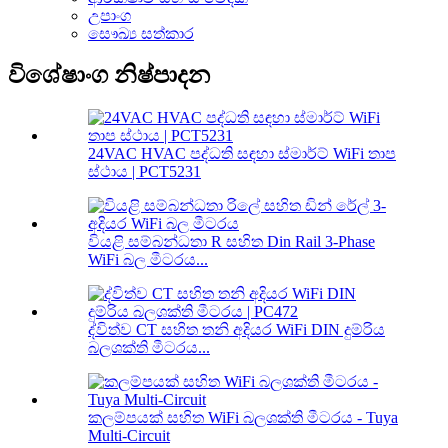
උපාංග
සෞඛ්‍ය සත්කාර
විශේෂාංග නිෂ්පාදන
24VAC HVAC පද්ධති සඳහා ස්මාර්ට් WiFi තාප
ස්ථාය | PCT5231
වියළි සම්බන්ධතා R සහිත Din Rail 3-Phase
WiFi බල මීටරය...
ද්විත්ව CT සහිත තනි අදියර WiFi DIN දුම්රිය
බලශක්ති මීටරය...
කලම්පයක් සහිත WiFi බලශක්ති මීටරය - Tuya
Multi-Circuit