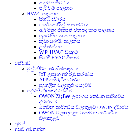
කලම්ප මීටරය
පැටවුම් පාලනය
HVAC පාලනය
සිග්බී ද්වාරය
ෆෑන්කෝයිල් තාප ස්ථාය
ඇමරිකා එක්සත් ජනපද තාප පාලකය
යුරෝපීය තාප පාලකය
කුඩා බෙදීම් පාලකය
උෂ්ණත්වය
WiFi HVAC විසඳුම
සිග්බී HVAC විසඳුම
සේවාව
මුල් නිර්මාණ නිෂ්පාදනය
IoT උපාංග අභිරුචිකරණය
APP අභිරුචිකරණය
පුද්ගලික වලාකුළු යෙදවීම
පද්ධති ඒකාබද්ධ කිරීම
OWON ZigBee උපාංගය තෙවන පාර්ශවීය
ද්වාරයට
තෙවන පාර්ශවීය වලාකුළට OWON ද්වාරය
OWON වලාකුළෙන් තෙවන පාර්ශවීය
වලාකුළට
පුවත්
අපව අමතන්න