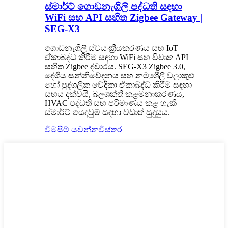
ස්මාර්ට් ගොඩනැගිලි පද්ධති සඳහා
WiFi සහ API සහිත Zigbee Gateway |
SEG-X3
ගොඩනැගිලි ස්වයංක්‍රීයකරණය සහ IoT
ඒකාබද්ධ කිරීම සඳහා WiFi සහ විවෘත API
සහිත Zigbee ද්වාරය. SEG-X3 Zigbee 3.0,
දේශීය සන්නිවේදනය සහ නම්‍යශීලී වලාකුළු
හෝ පුද්ගලික වේදිකා ඒකාබද්ධ කිරීම සඳහා
සහය දක්වයි, බලශක්ති කළමනාකරණය,
HVAC පද්ධති සහ පරිමාණය කළ හැකි
ස්මාර්ට් යෙදවුම් සඳහා වඩාත් සුදුසුය.
විමසීම් යවන්න
විස්තර