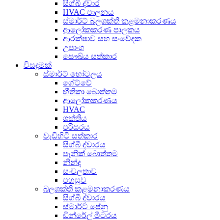
සිග්බී ද්වාර
HVAC පාලනය
ස්මාර්ට් බලශක්ති කළමනාකරණය
ආලෝකකරණ පාලකය
ආරක්ෂාව සහ සංවේදක
උපාංග
සෞඛ්ය සත්කාර
විසඳුමක්
ස්මාර්ට් හෝටලය
ගේට්වේ
භීතිකා බොත්තම
ආලෝකකරණය
HVAC
ශක්තිය
පරිසරය
වැඩිහිටි සත්කාර
සිග්බී ද්වාරය
පැනික් බොත්තම
නින්ද
සංචලතාව
පහසුව
බලශක්ති කළමනාකරණය
සිග්බී ද්වාරය
ස්මාර්ට් පේනු
ඩින්රේල් මීටරය