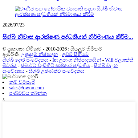
2026/07/23
සිග්බී නිවාස ආරක්ෂණ පද්ධතියක් නිර්මාණය කිරීම...
© ප්‍රකාශන හිමිකම - 2010-2026 : සියලුම හිමිකම්
ඇවිරිණි.
උණුසුම් නිෂ්පාදන
-
අඩවි සිතියම
සිග්බී දොර සංවේදකය
-
Iot උපාංග නිෂ්පාදකයින්
-
Wifi බලශක්ති
මීටරය
-
ස්මාර්ට් වැඩිහිටි සත්කාර පද්ධතිය
-
සිග්බී චලන
සංවේදකය
-
සිග්බී උෂ්ණත්ව සංවේදකය
නම් වට්සැප්
sales@owon.com
පණිවිඩය තබන්න
x