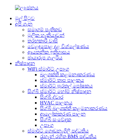
මුල් පිටුව
අපි ගැන
සමාගම් පැතිකඩ
මූලික හැකියාවන්
තරඟකාරී වාසි
වෙළඳපොළ දළ විශ්ලේෂණය
ආයතනික ඉතිහාසය
ඡායාරූප ගැලරිය
නිෂ්පාදන
WiFi ස්මාර්ට් උපාංග
බලශක්ති කළමනාකරණය
ස්මාර්ට් තාප පාලකය
ස්මාර්ට් සුරතල් පෝෂකය
සිග්බී ස්මාර්ට් හෝම් නිෂ්පාදන
සිග්බී ද්වාර
HVAC පාලනය
සිග්බී බලශක්ති කළමනාකරණය
ආලෝකකරණ පාලන
සිග්බී සංවේදක
උපාංග
ස්මාර්ට් ගොඩනැගිලි පද්ධතිය
රැහැන් රහිත BMS පද්ධතිය