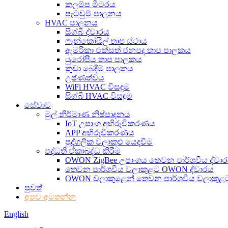
කලම්ප මීටරය
පැටවුම් පාලනය
HVAC පාලනය
සිග්බී ද්වාරය
ෆෑන්කෝයිල් තාප ස්ථාය
ඇමරිකා එක්සත් ජනපද තාප පාලකය
යුරෝපීය තාප පාලකය
කුඩා බෙදීම් පාලකය
උෂ්ණත්වය
WiFi HVAC විසඳුම
සිග්බී HVAC විසඳුම
සේවාව
මුල් නිර්මාණ නිෂ්පාදනය
IoT උපාංග අභිරුචිකරණය
APP අභිරුචිකරණය
පුද්ගලික වලාකුළු යෙදවීම
පද්ධති ඒකාබද්ධ කිරීම
OWON ZigBee උපාංගය තෙවන පාර්ශවීය ද්වා
තෙවන පාර්ශවීය වලාකුළට OWON ද්වාරය
OWON වලාකුළෙන් තෙවන පාර්ශවීය වලාකුළ
පුවත්
අපව අමතන්න
English