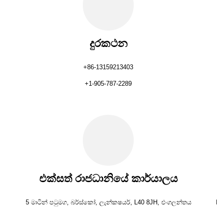
දුරකථන
+86-13159213403
+1-905-787-2289
එක්සත් රාජධානියේ කාර්යාලය
5 මාටින් පටුමග, බර්ස්කෝ, ලැන්කෂයර්, L40 8JH, එංගලන්තය