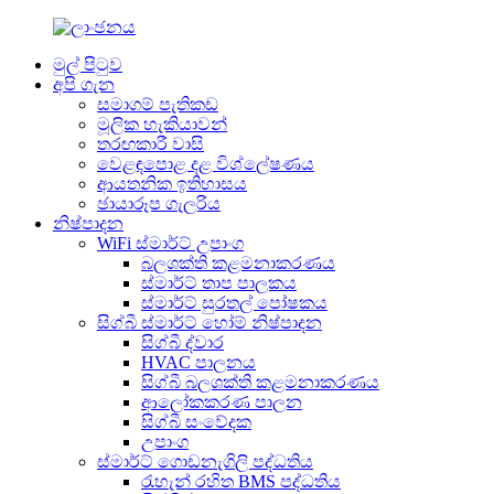
මුල් පිටුව
අපි ගැන
සමාගම් පැතිකඩ
මූලික හැකියාවන්
තරඟකාරී වාසි
වෙළඳපොළ දළ විශ්ලේෂණය
ආයතනික ඉතිහාසය
ඡායාරූප ගැලරිය
නිෂ්පාදන
WiFi ස්මාර්ට් උපාංග
බලශක්ති කළමනාකරණය
ස්මාර්ට් තාප පාලකය
ස්මාර්ට් සුරතල් පෝෂකය
සිග්බී ස්මාර්ට් හෝම් නිෂ්පාදන
සිග්බී ද්වාර
HVAC පාලනය
සිග්බී බලශක්ති කළමනාකරණය
ආලෝකකරණ පාලන
සිග්බී සංවේදක
උපාංග
ස්මාර්ට් ගොඩනැගිලි පද්ධතිය
රැහැන් රහිත BMS පද්ධතිය