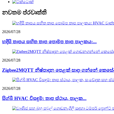
නවතම ප්රවෘත්ති
2026/07/28
හදිසි තාපය සහිත තාප පොම්ප තාප පාලකය:...
2026/07/28
Zigbee2MQTT නිෂ්පාදන පෙළක් සාදා ගන්නේ කෙසේද.
2026/07/28
සිග්බී HVAC විසඳුම්: තාප ස්ථාය, පාලක...