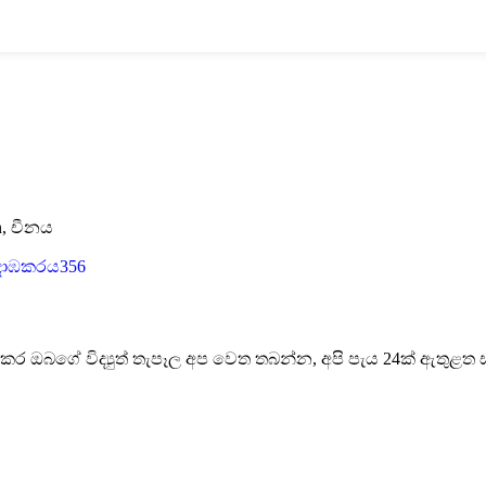
an, චීනය
ොඹකරය356
ාකර ඔබගේ විද්‍යුත් තැපෑල අප වෙත තබන්න, අපි පැය 24ක් ඇතුළත