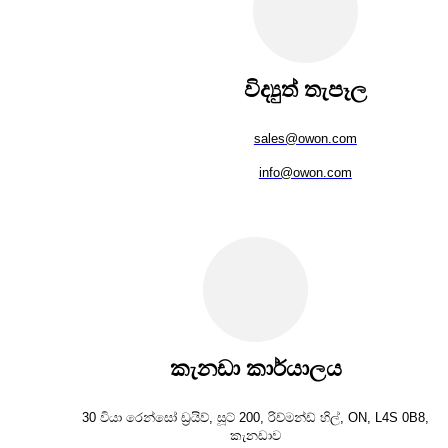
විද්‍යුත් තැපෑල
sales@owon.com
info@owon.com
කැනඩා කාර්යාලය
30 වියා රෙන්සෝ ඩ්‍රයිව්, සූට් 200, රිච්මන්ඩ් හිල්, ON, L4S 0B8,
කැනඩාව