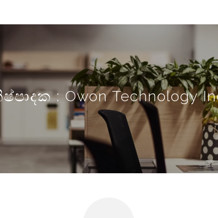
ිෂ්පාදක : Owon Technology In