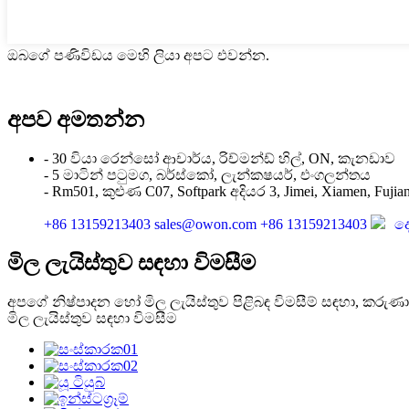
ඔබගේ පණිවිඩය මෙහි ලියා අපට එවන්න.
අපව අමතන්න
- 30 වියා රෙන්සෝ ආචාර්ය, රිච්මන්ඩ් හිල්, ON, කැනඩාව
- 5 මාටින් පටුමග, බර්ස්කෝ, ලැන්කෂයර්, එංගලන්තය
- Rm501, කුළුණ C07, Softpark අදියර 3, Jimei, Xiamen, Fuji
+86 13159213403
sales@owon.com
+86 13159213403
ද
මිල ලැයිස්තුව සඳහා විමසීම
අපගේ නිෂ්පාදන හෝ මිල ලැයිස්තුව පිළිබඳ විමසීම් සඳහා, කරුණ
මිල ලැයිස්තුව සඳහා විමසීම