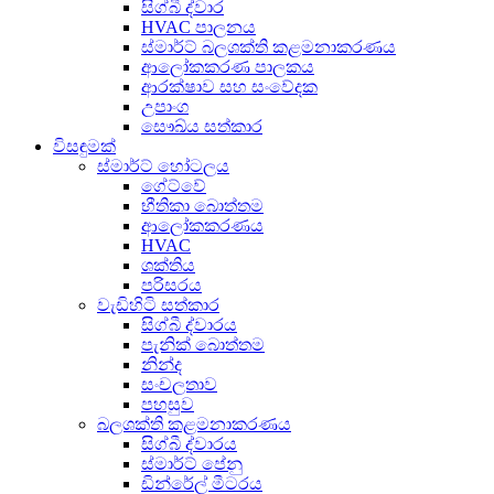
සිග්බී ද්වාර
HVAC පාලනය
ස්මාර්ට් බලශක්ති කළමනාකරණය
ආලෝකකරණ පාලකය
ආරක්ෂාව සහ සංවේදක
උපාංග
සෞඛ්ය සත්කාර
විසඳුමක්
ස්මාර්ට් හෝටලය
ගේට්වේ
භීතිකා බොත්තම
ආලෝකකරණය
HVAC
ශක්තිය
පරිසරය
වැඩිහිටි සත්කාර
සිග්බී ද්වාරය
පැනික් බොත්තම
නින්ද
සංචලතාව
පහසුව
බලශක්ති කළමනාකරණය
සිග්බී ද්වාරය
ස්මාර්ට් පේනු
ඩින්රේල් මීටරය