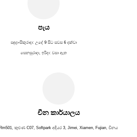
පැය
සඳුදා-සිකුරාදා: උදේ 9 සිට සවස 6 දක්වා
සෙනසුරාදා, ඉරිදා: වසා ඇත
චීන කාර්යාලය
Rm501, කුළුණ C07, Softpark අදියර 3, Jimei, Xiamen, Fujian, චීනය