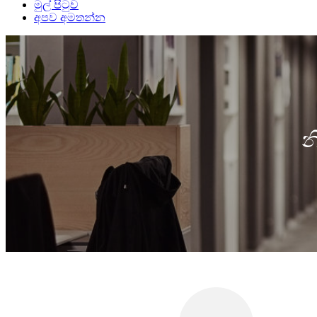
මුල් පිටුව
අපව අමතන්න
න