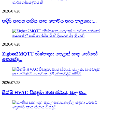
2026/07/28
හදිසි තාපය සහිත තාප පොම්ප තාප පාලකය:...
2026/07/28
Zigbee2MQTT නිෂ්පාදන පෙළක් සාදා ගන්නේ
කෙසේද...
2026/07/28
සිග්බී HVAC විසඳුම්: තාප ස්ථාය, පාලක...