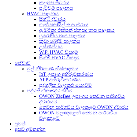
කලම්ප මීටරය
පැටවුම් පාලනය
HVAC පාලනය
සිග්බී ද්වාරය
ෆෑන්කෝයිල් තාප ස්ථාය
ඇමරිකා එක්සත් ජනපද තාප පාලකය
යුරෝපීය තාප පාලකය
කුඩා බෙදීම් පාලකය
උෂ්ණත්වය
WiFi HVAC විසඳුම
සිග්බී HVAC විසඳුම
සේවාව
මුල් නිර්මාණ නිෂ්පාදනය
IoT උපාංග අභිරුචිකරණය
APP අභිරුචිකරණය
පුද්ගලික වලාකුළු යෙදවීම
පද්ධති ඒකාබද්ධ කිරීම
OWON ZigBee උපාංගය තෙවන පාර්ශවීය
ද්වාරයට
තෙවන පාර්ශවීය වලාකුළට OWON ද්වාරය
OWON වලාකුළෙන් තෙවන පාර්ශවීය
වලාකුළට
පුවත්
අපව අමතන්න