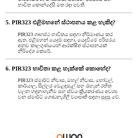
භාවිත කොන්දේසි මත රඳා පවතී.
5. PIR323 එළිමහනේ ස්ථාපනය කළ හැකිද?
PIR323 ගෘහස්ථ භාවිතය සඳහා නිර්මාණය කර
ඇත. එළිමහන් යෙදුම් සඳහා, යෙදවීමේ පරිසරය
අනුව කාලගුණයෙන් ආරක්ෂිත ස්ථාපනයක්
නිර්දේශ කෙරේ.
6. PIR323 භාවිතා කළ හැක්කේ කොහේද?
PIR323 ස්මාර්ට් නිවාස, මහල් නිවාස, හෝටල්,
කාර්යාල, සිල්ලර වෙළඳසැල් සහ රැහැන් රහිත
චලන හඳුනාගැනීම සහ ස්වයංක්‍රීයකරණය අවශ්‍ය
වන ස්මාර්ට් ගොඩනැගිලි ව්‍යාපෘති සඳහා සුදුසු වේ.