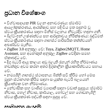
ප්‍රධාන විශේෂාංග
• විශ්වාසදායක PIR චලන අනාවරණය: ස්මාර්ට්
ආලෝකකරණය, ආරක්ෂාව සහ පදිංචිය මත පදනම් වූ
ස්වයංක්‍රීයකරණය සඳහා මිනිස් චලනය නිවැරදිව හඳුනා ගනී.
• බිල්ට්-ඉන් උෂ්ණත්වය සහ ආර්ද්‍රතාවය නිරීක්ෂණය: බුද්ධිමත්
ස්වයංක්‍රීයකරණය සඳහා ගෘහස්ථ පාරිසරික තත්ත්වයන්
අඛණ්ඩව මැනීම.
• ZigBee 3.0 අනුකූල වේ: Tuya, Zigbee2MQTT, Home
Assistant, සහ අනෙකුත් අනුකූල ZigBee වේදිකා සමඟ
ඒකාබද්ධ වේ.
• දිගු බැටරි ආයු කාලය: අඩු බලැති රැහැන් රහිත නිර්මාණය
නඩත්තුව අවම කරන අතර දිගුකාලීන ක්‍රියාකාරිත්වයට සහාය
වේ.
• නම්‍යශීලී ගෘහස්ථ ස්ථාපනය: බිත්ති සවි කිරීම හෝ මේස
මුදුන ස්ථානගත කිරීම සඳහා සංයුක්ත බැටරි බලයෙන්
ක්‍රියාත්මක වන නිර්මාණය.
• නේවාසික සහ වාණිජ ව්‍යාපෘති සඳහා වඩාත් සුදුසුය: ස්මාර්ට්
නිවාස, මහල් නිවාස, කාර්යාල, හෝටල් සහ ගොඩනැගිලි
ස්වයංක්‍රීයකරණ පද්ධති සඳහා සුදුසු වේ.
සාමාන්‍ය යෙදුම්