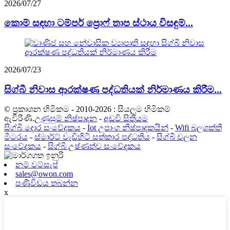
2026/07/27
කොම් සඳහා ටම්පර් ප්‍රොෆ් තාප ස්ථාය විසඳුම්...
2026/07/23
සිග්බී නිවාස ආරක්ෂණ පද්ධතියක් නිර්මාණය කිරීම...
© ප්‍රකාශන හිමිකම - 2010-2026 : සියලුම හිමිකම්
ඇවිරිණි.
උණුසුම් නිෂ්පාදන
-
අඩවි සිතියම
සිග්බී දොර සංවේදකය
-
Iot උපාංග නිෂ්පාදකයින්
-
Wifi බලශක්ති
මීටරය
-
ස්මාර්ට් වැඩිහිටි සත්කාර පද්ධතිය
-
සිග්බී චලන
සංවේදකය
-
සිග්බී උෂ්ණත්ව සංවේදකය
නම් වට්සැප්
sales@owon.com
පණිවිඩය තබන්න
x