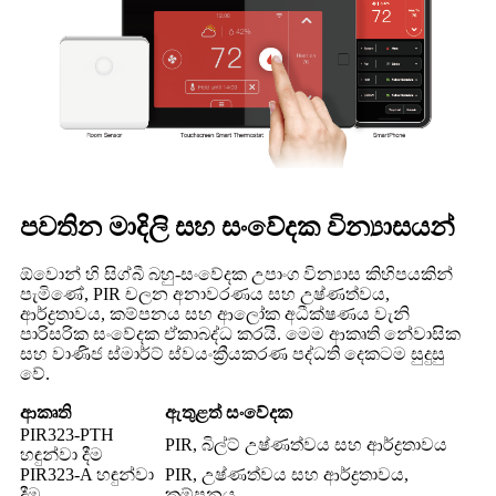
පවතින මාදිලි සහ සංවේදක වින්‍යාසයන්
ඕවොන් හි සිග්බී බහු-සංවේදක උපාංග වින්‍යාස කිහිපයකින්
පැමිණේ, PIR චලන අනාවරණය සහ උෂ්ණත්වය,
ආර්ද්‍රතාවය, කම්පනය සහ ආලෝක අධීක්ෂණය වැනි
පාරිසරික සංවේදක ඒකාබද්ධ කරයි. මෙම ආකෘති නේවාසික
සහ වාණිජ ස්මාර්ට් ස්වයංක්‍රීයකරණ පද්ධති දෙකටම සුදුසු
වේ.
ආකෘති
ඇතුළත් සංවේදක
PIR323-PTH
PIR, බිල්ට් උෂ්ණත්වය සහ ආර්ද්‍රතාවය
හඳුන්වා දීම
PIR323-A හඳුන්වා
PIR, උෂ්ණත්වය සහ ආර්ද්‍රතාවය,
දීම
කම්පනය