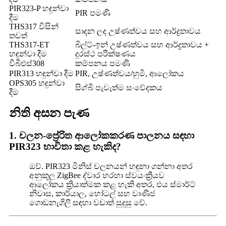
PIR323-P හඳුන්වා
PIR පමණි
දීම
THS317 විසින්
සාදන ලද උෂ්ණත්වය සහ ආර්ද්‍රතාවය
තවත්
THS317-ET
බිල්ට්-ඉන් උෂ්ණත්වය සහ ආර්ද්‍රතාවය +
හඳුන්වා දීම
දුරස්ථ පරීක්ෂණය
වීබීඑස්308
කම්පනය පමණි
PIR313 හඳුන්වා දීම
PIR, උෂ්ණත්වය/හුමි, ආලෝකය
OPS305 හඳුන්වා
සිග්බී පැවැත්ම සංවේදකය
දීම
නිති අසන පැණ
1. චලන-ප්‍රේරිත ආලෝකකරණ පාලනය සඳහා
PIR323 භාවිතා කළ හැකිද?
ඔව්. PIR323 මිනිස් චලනයන් හඳුනා ගන්නා අතර
අනුකූල ZigBee ද්වාර හරහා ස්වයංක්‍රීයව
ආලෝකය ක්‍රියාත්මක කළ හැකි අතර, එය ස්මාර්ට්
නිවාස, කාර්යාල, හෝටල් සහ වාණිජ
ගොඩනැගිලි සඳහා වඩාත් සුදුසු වේ.