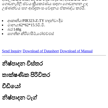
ගොඩනැගිලි ස්වයංක්‍රීයකරණය සඳහා ගොඩනඟන ලද
උෂ්ණත්වය සහ ආර්ද්‍රතා සංවේදනය ඒකාබද්ධ කරයි.
ආකෘතිය:
PIR323-Z-TY හඳුන්වා දීම
මානය:
62*62*15.5මි.මී.
බර:
148g
සහතික කිරීම:
සීඊ,රෝඑච්එස්
Send Inquiry
Download of Datasheet
Download of Manual
නිෂ්පාදන විස්තර
තාක්ෂණික පිරිවිතර
වීඩියෝ
නිෂ්පාදන ටැග්