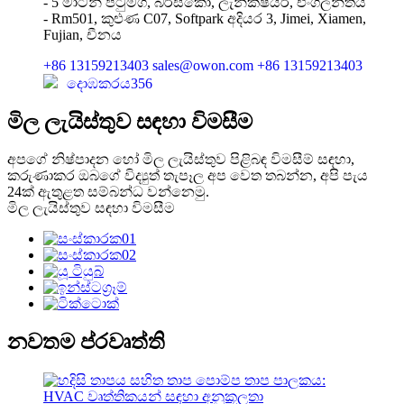
- 5 මාටින් පටුමග, බර්ස්කෝ, ලැන්කෂයර්, එංගලන්තය
- Rm501, කුළුණ C07, Softpark අදියර 3, Jimei, Xiamen,
Fujian, චීනය
+86 13159213403
sales@owon.com
+86 13159213403
දොඹකරය356
මිල ලැයිස්තුව සඳහා විමසීම
අපගේ නිෂ්පාදන හෝ මිල ලැයිස්තුව පිළිබඳ විමසීම් සඳහා,
කරුණාකර ඔබගේ විද්‍යුත් තැපෑල අප වෙත තබන්න, අපි පැය
24ක් ඇතුළත සම්බන්ධ වන්නෙමු.
මිල ලැයිස්තුව සඳහා විමසීම
නවතම ප්රවෘත්ති