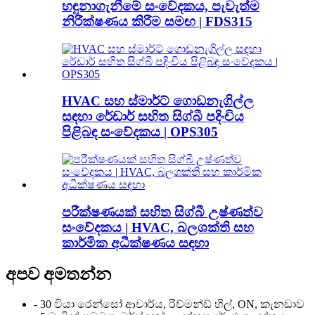
හඳුනාගැනීමේ සංවේදකය, පැවැත්ම
නිරීක්ෂණය කිරීම සමඟ | FDS315
HVAC සහ ස්මාර්ට් ගොඩනැගිල්ල
සඳහා රේඩාර් සහිත සිග්බී පදිංචිය
පිළිබඳ සංවේදකය | OPS305
පරීක්ෂණයක් සහිත සිග්බී උෂ්ණත්ව
සංවේදකය | HVAC, බලශක්ති සහ
කාර්මික අධීක්ෂණය සඳහා
අපව අමතන්න
- 30 වියා රෙන්සෝ ආචාර්ය, රිච්මන්ඩ් හිල්, ON, කැනඩාව