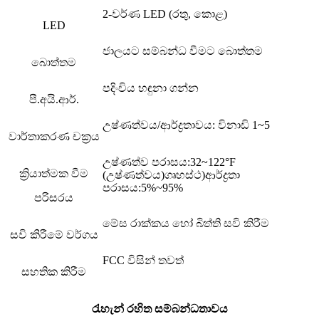
2-වර්ණ LED (රතු, කොළ)
LED
ජාලයට සම්බන්ධ වීමට බොත්තම
බොත්තම
පදිංචිය හඳුනා ගන්න
පී.අයි.ආර්.
උෂ්ණත්වය/ආර්ද්‍රතාවය: විනාඩි 1~5
වාර්තාකරණ චක්‍රය
උෂ්ණත්ව පරාසය
:
32~122°F
ක්‍රියාත්මක වීම
(උෂ්ණත්වය)
ගෘහස්ථ
)
ආර්ද්‍රතා
පරාසය
:
5%~95%
පරිසරය
මේස රාක්කය හෝ බිත්ති සවි කිරීම
සවි කිරීමේ වර්ගය
FCC විසින් තවත්
සහතික කිරීම
රැහැන් රහිත සම්බන්ධතාවය