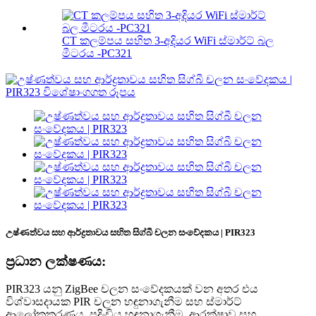
CT කලම්පය සහිත 3-අදියර WiFi ස්මාර්ට් බල
මීටරය -PC321
උෂ්ණත්වය සහ ආර්ද්‍රතාවය සහිත සිග්බී චලන සංවේදකය | PIR323
ප්‍රධාන ලක්ෂණය:
PIR323 යනු ZigBee චලන සංවේදකයක් වන අතර එය
විශ්වාසදායක PIR චලන හඳුනාගැනීම සහ ස්මාර්ට්
ආලෝකකරණය, පදිංචිය හඳුනාගැනීම, ආරක්ෂාව සහ