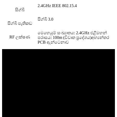
2.4GHz IEEE 802.15.4
සිග්බී
සිග්බී 3.0
සිග්බී පැතිකඩ
මෙහෙයුම් සංඛ්‍යාතය: 2.4GHz එළිමහන්
RF ලක්ෂණ
පරාසය: 100m (විවෘත ප්‍රදේශය)අභ්‍යන්තර
PCB ඇන්ටෙනාව