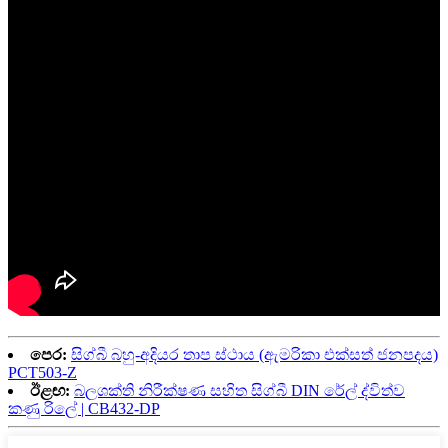
පෙර:
සිග්බී බහු-අදියර තාප ස්ථාය (ඇමරිකා එක්සත් ජනපදය)
PCT503-Z
ඊළඟ:
බලශක්ති නිරීක්ෂණ සහිත සිග්බී DIN රේල් ද්විත්ව
කණු රිලේ | CB432-DP