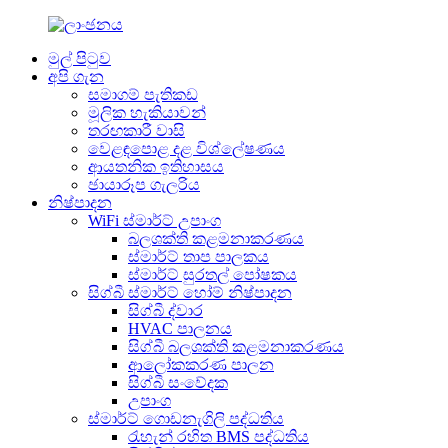
මුල් පිටුව
අපි ගැන
සමාගම් පැතිකඩ
මූලික හැකියාවන්
තරඟකාරී වාසි
වෙළඳපොළ දළ විශ්ලේෂණය
ආයතනික ඉතිහාසය
ඡායාරූප ගැලරිය
නිෂ්පාදන
WiFi ස්මාර්ට් උපාංග
බලශක්ති කළමනාකරණය
ස්මාර්ට් තාප පාලකය
ස්මාර්ට් සුරතල් පෝෂකය
සිග්බී ස්මාර්ට් හෝම් නිෂ්පාදන
සිග්බී ද්වාර
HVAC පාලනය
සිග්බී බලශක්ති කළමනාකරණය
ආලෝකකරණ පාලන
සිග්බී සංවේදක
උපාංග
ස්මාර්ට් ගොඩනැගිලි පද්ධතිය
රැහැන් රහිත BMS පද්ධතිය