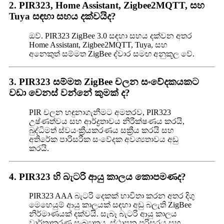
2. PIR323, Home Assistant, Zigbee2MQTT, සහ
Tuya සඳහා සහය දක්වයිද?
ඔව්. PIR323 ZigBee 3.0 සඳහා සහය දක්වන අතර
Home Assistant, Zigbee2MQTT, Tuya, සහ
අනෙකුත් සම්මත ZigBee ද්වාර සමඟ අනුකූල වේ.
3. PIR323 සම්මත ZigBee චලන සංවේදකයකට
වඩා වෙනස් වන්නේ කුමක් ද?
PIR චලන හඳුනාගැනීමට අමතරව, PIR323
උෂ්ණත්වය සහ ආර්ද්‍රතාවය නිරීක්ෂණය කරයි,
බුද්ධිමත් ස්වයංක්‍රීයකරණය සක්‍රීය කරයි සහ
අතිරේක පාරිසරික සංවේදක අවශ්‍යතාවය අඩු
කරයි.
4. PIR323 හි බැටරි ආයු කාලය කොපමණද?
PIR323 AAA බැටරි දෙකක් භාවිතා කරන අතර දිගු
මෙහෙයුම් ආයු කාලයක් සඳහා අඩු බලැති ZigBee
නිර්මාණයක් දක්වයි. සැබෑ බැටරි ආයු කාලය
වාර්තාකරණ සංඛ්‍යාතය, ස්ථාපන පරිසරය සහ