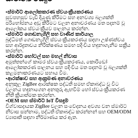
•
ස්මාර්ට් ආලෝකකරණ ස්වයංක්‍රීයකරණය
සුවපහසුව වැඩි දියුණු කිරීමට සහ අනවශ්‍ය බලශක්ති
පරිභෝජනය අඩු කිරීමට චලන අනාවරණය මත පදනම් වූ
ආලෝකය ස්වයංක්‍රීයව පාලනය කරන්න.
•
ස්මාර්ට් ගොඩනැගිලි සහ වාණිජ කාර්යාල
බුද්ධිමත් ගොඩනැගිලි ස්වයංක්‍රීයකරණය සඳහා උෂ්ණත්වය
සහ ආර්ද්‍රතාවය නිරීක්ෂණය සමඟ පදිංචිය හඳුනාගැනීම සක්‍රීය
කරන්න.
•
ස්මාර්ට් හෝටල් සහ මහල් නිවාස
අමුත්තන්ගේ කාමර ස්වයංක්‍රීයකරණය, කොරිඩෝ
ආලෝකකරණ පාලනය සහ පදිංචිය මත පදනම් වූ බලශක්ති
කළමනාකරණයට සහාය වීම.
•
ආරක්ෂාව සහ ආක්‍රමණ අනාවරණය
අනුකූල ZigBee ආරක්ෂක පද්ධති සමඟ ඒකාබද්ධ වූ විට
චලනය හඳුනාගෙන අනතුරු ඇඟවීම් හෝ ස්වයංක්‍රීයකරණ
නීති ක්‍රියාත්මක කරන්න.
•
OEM සහ ස්මාර්ට් IoT විසඳුම්
විශ්වාසදායක ZigBee චලන සංවේදනය අවශ්‍ය වන ස්මාර්ට්
නිවාස සන්නාම, පද්ධති ඒකාබද්ධ කරන්නන් සහ OEM/ODM
ව්‍යාපෘති සඳහා නිර්මාණය කර ඇත.