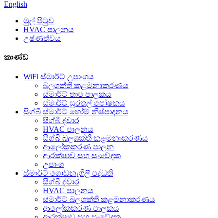
English
මුල් පිටුව
HVAC පාලනය
උෂ්ණත්වය
කාණ්ඩ
WiFi ස්මාර්ට් උපාංගය
බලශක්ති කළමනාකරණය
ස්මාර්ට් තාප පාලකය
ස්මාර්ට් සුරතල් පෝෂකය
සිග්බී ස්මාර්ට් හෝම් නිෂ්පාදනය
සිග්බී ද්වාර
HVAC පාලනය
සිග්බී බලශක්ති කළමනාකරණය
ආලෝකකරණ පාලන
ආරක්ෂාව සහ සංවේදක
උපාංග
ස්මාර්ට් ගොඩනැගිලි පද්ධති
සිග්බී ද්වාර
HVAC පාලනය
ස්මාර්ට් බලශක්ති කළමනාකරණය
ආලෝකකරණ පාලකය
ආරක්ෂාව සහ සංවේදක