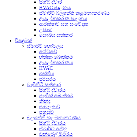
සිග්බී ද්වාර
HVAC පාලනය
ස්මාර්ට් බලශක්ති කළමනාකරණය
ආලෝකකරණ පාලකය
ආරක්ෂාව සහ සංවේදක
උපාංග
සෞඛ්ය සත්කාර
විසඳුමක්
ස්මාර්ට් හෝටලය
ගේට්වේ
භීතිකා බොත්තම
ආලෝකකරණය
HVAC
ශක්තිය
පරිසරය
වැඩිහිටි සත්කාර
සිග්බී ද්වාරය
පැනික් බොත්තම
නින්ද
සංචලතාව
පහසුව
බලශක්ති කළමනාකරණය
සිග්බී ද්වාරය
ස්මාර්ට් පේනු
ඩින්රේල් මීටරය