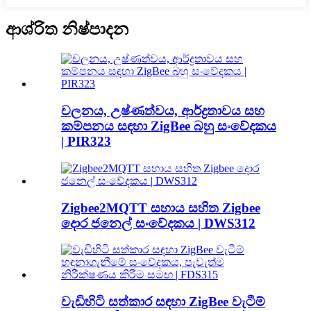
ආශ්රිත නිෂ්පාදන
චලනය, උෂ්ණත්වය, ආර්ද්‍රතාවය සහ
කම්පනය සඳහා ZigBee බහු සංවේදකය
| PIR323
Zigbee2MQTT සහාය සහිත Zigbee
දොර ජනෙල් සංවේදකය | DWS312
වැඩිහිටි සත්කාර සඳහා ZigBee වැටීම්