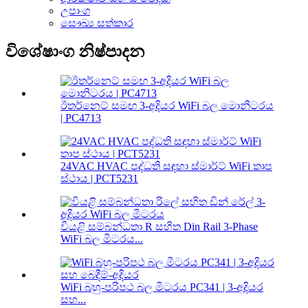
උපාංග
සෞඛ්‍ය සත්කාර
විශේෂාංග නිෂ්පාදන
ඊතර්නෙට් සමඟ 3-අදියර WiFi බල මොනිටරය
| PC4713
24VAC HVAC පද්ධති සඳහා ස්මාර්ට් WiFi තාප
ස්ථාය | PCT5231
වියළි සම්බන්ධතා R සහිත Din Rail 3-Phase
WiFi බල මීටරය...
WiFi බහු-පරිපථ බල මීටරය PC341 | 3-අදියර
සහ...