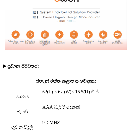
▶ ප්‍රධාන පිරිවිතර:
රැහැන් රහිත කලාප සංවේදකය
62(L) × 62 (W)× 15.5(H) මි.මී.
මානය
AAA බැටරි දෙකක්
බැටරි
915MHZ
ගුවන් විදුලි