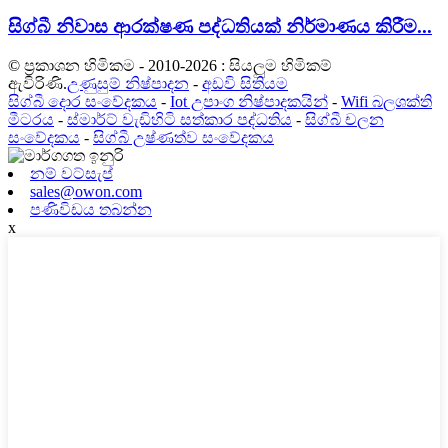
සිග්බී නිවාස ආරක්ෂණ පද්ධතියක් නිර්මාණය කිරීම...
© ප්‍රකාශන හිමිකම - 2010-2026 : සියලුම හිමිකම්
ඇවිරිණි.
උණුසුම් නිෂ්පාදන
-
අඩවි සිතියම
සිග්බී දොර සංවේදකය
-
Iot උපාංග නිෂ්පාදකයින්
-
Wifi බලශක්ති
මීටරය
-
ස්මාර්ට් වැඩිහිටි සත්කාර පද්ධතිය
-
සිග්බී චලන
සංවේදකය
-
සිග්බී උෂ්ණත්ව සංවේදකය
නම් වට්සැප්
sales@owon.com
පණිවිඩය තබන්න
x