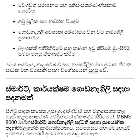
වේගවත් ස්ථාපනය සහ ප්‍රතිසංස්කරණ-හිතකාමී
යෙදවීම
අඩු මූලික සහ නඩත්තු වියදම්
ගොඩනැගිලි අවශ්‍යතා පරිණාමය වන විට නම්‍යශීලී
ප්‍රසාරණය
බලශක්ති ඉතිරිකිරීමේ සහ කාබන් අඩු කිරීමේ මුලපිරීම්
සමඟ පහසු ඒකාබද්ධ කිරීම
මෙය අයවැය, කාලරේඛාව සහ නම්‍යශීලීභාවය ප්‍රධාන තීරණ
සාධක වන ව්‍යාපෘති සඳහා විශේෂයෙන් සුදුසු වේ.
ස්මාර්ට්, කාර්යක්ෂම ගොඩනැගිලි සඳහා
පදනමක්
සිග්බී පාදක ක්ෂේත්‍ර උපාංග, දාර ද්වාර සහ වින්‍යාසගත කළ
හැකි කළමනාකරණ වේදිකාවක් ඒකාබද්ධ කිරීමෙන්, MBMS
8000 මඟින්
ස්මාර්ට් ගොඩනැගිලි පද්ධති සඳහා ප්‍රායෝගික
පදනම
බලශක්ති කාර්යක්ෂමතාව, සුවපහසුව සහ මෙහෙයුම්
දෘශ්‍යතාව කෙරෙහි අවධානය යොමු කර ඇත.