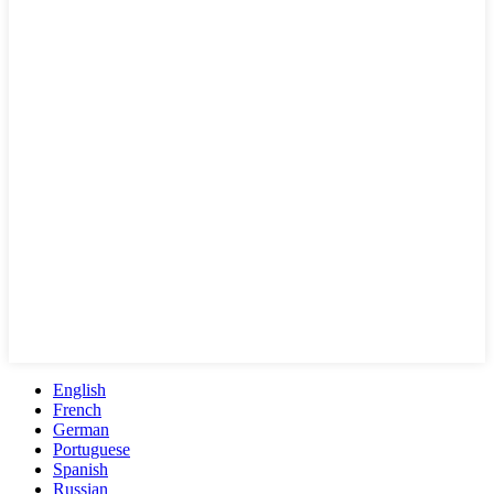
English
French
German
Portuguese
Spanish
Russian