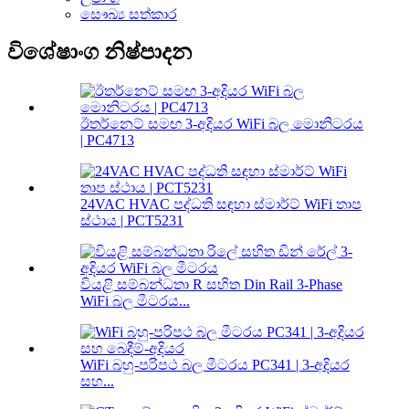
සෞඛ්‍ය සත්කාර
විශේෂාංග නිෂ්පාදන
ඊතර්නෙට් සමඟ 3-අදියර WiFi බල මොනිටරය
| PC4713
24VAC HVAC පද්ධති සඳහා ස්මාර්ට් WiFi තාප
ස්ථාය | PCT5231
වියළි සම්බන්ධතා R සහිත Din Rail 3-Phase
WiFi බල මීටරය...
WiFi බහු-පරිපථ බල මීටරය PC341 | 3-අදියර
සහ...