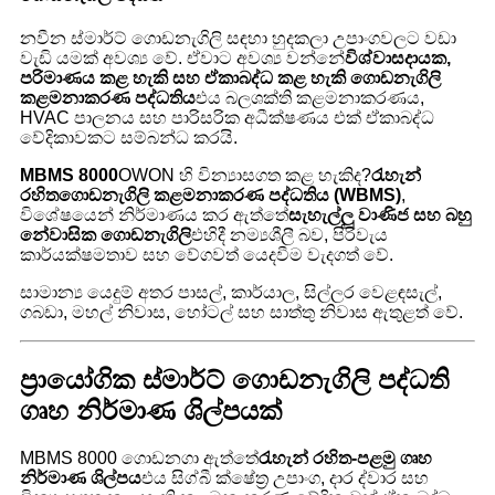
නවීන ස්මාර්ට් ගොඩනැගිලි සඳහා හුදකලා උපාංගවලට වඩා
වැඩි යමක් අවශ්‍ය වේ. ඒවාට අවශ්‍ය වන්නේ
විශ්වාසදායක,
පරිමාණය කළ හැකි සහ ඒකාබද්ධ කළ හැකි ගොඩනැගිලි
කළමනාකරණ පද්ධතිය
එය බලශක්ති කළමනාකරණය,
HVAC පාලනය සහ පාරිසරික අධීක්ෂණය එක් ඒකාබද්ධ
වේදිකාවකට සම්බන්ධ කරයි.
MBMS 8000
OWON හි වින්‍යාසගත කළ හැකිද?
රැහැන්
රහිත
ගොඩනැගිලි කළමනාකරණ පද්ධතිය (WBMS)
,
විශේෂයෙන් නිර්මාණය කර ඇත්තේ
සැහැල්ලු වාණිජ සහ බහු
නේවාසික ගොඩනැගිලි
එහිදී නම්‍යශීලී බව, පිරිවැය
කාර්යක්ෂමතාව සහ වේගවත් යෙදවීම වැදගත් වේ.
සාමාන්‍ය යෙදුම් අතර පාසල්, කාර්යාල, සිල්ලර වෙළඳසැල්,
ගබඩා, මහල් නිවාස, හෝටල් සහ සාත්තු නිවාස ඇතුළත් වේ.
ප්‍රායෝගික ස්මාර්ට් ගොඩනැගිලි පද්ධති
ගෘහ නිර්මාණ ශිල්පයක්
MBMS 8000 ගොඩනගා ඇත්තේ
රැහැන් රහිත-පළමු ගෘහ
නිර්මාණ ශිල්පය
එය සිග්බී ක්ෂේත්‍ර උපාංග, දාර ද්වාර සහ