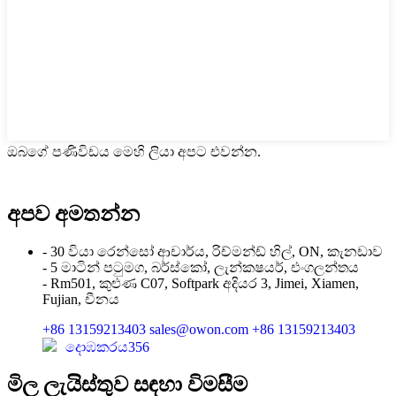
ඔබගේ පණිවිඩය මෙහි ලියා අපට එවන්න.
අපව අමතන්න
- 30 වියා රෙන්සෝ ආචාර්ය, රිච්මන්ඩ් හිල්, ON, කැනඩාව
- 5 මාටින් පටුමග, බර්ස්කෝ, ලැන්කෂයර්, එංගලන්තය
- Rm501, කුළුණ C07, Softpark අදියර 3, Jimei, Xiamen,
Fujian, චීනය
+86 13159213403
sales@owon.com
+86 13159213403
දොඹකරය356
මිල ලැයිස්තුව සඳහා විමසීම