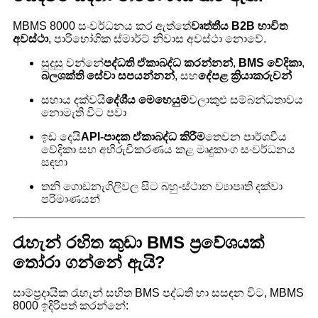
MBMS 8000 සංවර්ධනය කර ඇත්තේ
වෘත්තීය B2B භාවිත
අවස්ථා
, පාරිභෝගික ස්මාර්ට් නිවාස අවස්ථා නොවේ.
සුදුසු වන්නේ
පද්ධති ඒකාබද්ධ කරන්නන්
,
BMS වේදිකා
,
බලශක්ති සේවා සපයන්නන්
, සහ
දේපළ ක්‍රියාකරුවන්
සහාය දක්වයි
දේශීය මෙහෙයුම
වලාකුළු සම්බන්ධතාවය
නොමැති විට පවා
ඉඩ දෙයි
API-පාදක ඒකාබද්ධ කිරීම
තෙවන පාර්ශවීය
වේදිකා සහ අභිරුචිකරණය කළ මෘදුකාංග සංවර්ධනය
සඳහා
තනි ගොඩනැගිලිවල සිට බහු-ස්ථාන ව්‍යාපෘති දක්වා
පරිමාණයන්
රැහැන් රහිත කුඩා BMS ප්‍රවේශයක්
තෝරා ගන්නේ ඇයි?
සාම්ප්‍රදායික රැහැන් සහිත BMS පද්ධති හා සසඳන විට, MBMS
8000 ඉදිරිපත් කරන්නේ: