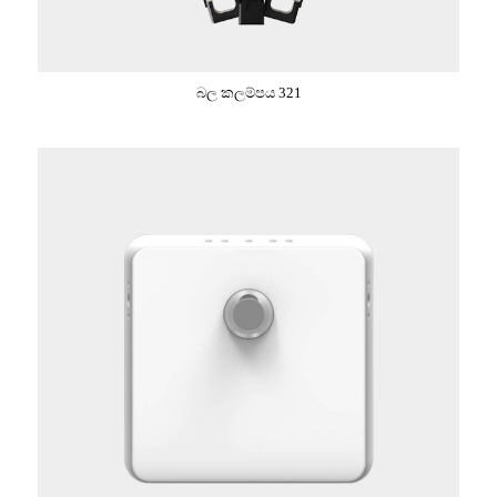
බල කලම්පය 321