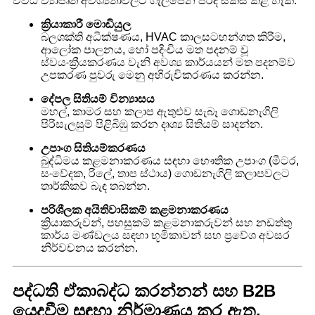
විවිධ ව්‍යාපෘති අවශ්‍යතාවලට ගැලපෙන පරිදි සකස් කළ හැක:
ක්‍රියාකාරී මොඩියුල
බලශක්ති අධීක්ෂණය, HVAC කාලසටහන්ගත කිරීම,
ආලෝක පාලනය, හෝ පදිංචිය මත පදනම් වූ
ස්වයංක්‍රීයකරණය වැනි අවශ්‍ය කාර්යයන් මත පදනම්ව
උපකරණ පුවරු මෙනු අභිරුචිකරණය කරන්න.
දේපල සිතියම් වින්‍යාසය
මහල්, කාමර සහ කලාප ඇතුළුව සැබෑ ගොඩනැගිලි
පිරිසැලසුම් පිළිබිඹු කරන දෘශ්‍ය සිතියම් සාදන්න.
උපාංග සිතියම්කරණය
බුද්ධිමය කළමනාකරණය සඳහා භෞතික උපාංග (මීටර,
සංවේදක, රිලේ, තාප ස්ථාය) ගොඩනැගිලි කලාපවලට
තාර්කිකව බැඳ තබන්න.
පරිශීලක අයිතිවාසිකම් කළමනාකරණය
ක්‍රියාකරුවන්, පහසුකම් කළමනාකරුවන් සහ නඩත්තු
කාර්ය මණ්ඩලය සඳහා භූමිකාවන් සහ ප්‍රවේශ අවසර
නිර්වචනය කරන්න.
පද්ධති ඒකාබද්ධ කරන්නන් සහ B2B
යෙදවීම සඳහා නිර්මාණය කර ඇත.