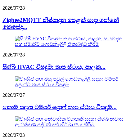
2026/07/28
Zigbee2MQTT නිෂ්පාදන පෙළක් සාදා ගන්නේ
කෙසේද...
2026/07/28
සිග්බී HVAC විසඳුම්: තාප ස්ථාය, පාලක...
2026/07/27
කොම් සඳහා ටම්පර් ප්‍රොෆ් තාප ස්ථාය විසඳුම්...
2026/07/23