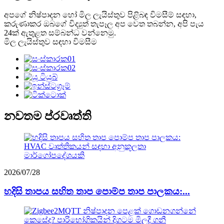
අපගේ නිෂ්පාදන හෝ මිල ලැයිස්තුව පිළිබඳ විමසීම් සඳහා,
කරුණාකර ඔබගේ විද්‍යුත් තැපෑල අප වෙත තබන්න, අපි පැය
24ක් ඇතුළත සම්බන්ධ වන්නෙමු.
මිල ලැයිස්තුව සඳහා විමසීම
නවතම ප්රවෘත්ති
2026/07/28
හදිසි තාපය සහිත තාප පොම්ප තාප පාලකය:...