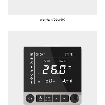
ආලෝක ස්විචය 600