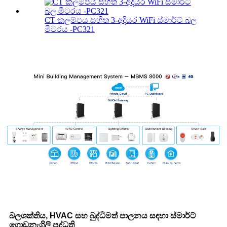
CT කලම්පය සහිත 3-අදියර WiFi ස්මාර්ට් බල
මීටරය -PC321
බලශක්තිය, HVAC සහ බුද්ධිමත් පාලනය සඳහා ස්මාර්ට්
ගොඩනැගිලි පද්ධති