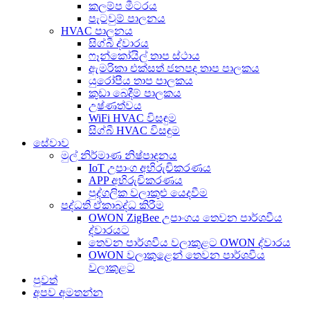
කලම්ප මීටරය
පැටවුම් පාලනය
HVAC පාලනය
සිග්බී ද්වාරය
ෆෑන්කෝයිල් තාප ස්ථාය
ඇමරිකා එක්සත් ජනපද තාප පාලකය
යුරෝපීය තාප පාලකය
කුඩා බෙදීම් පාලකය
උෂ්ණත්වය
WiFi HVAC විසඳුම
සිග්බී HVAC විසඳුම
සේවාව
මුල් නිර්මාණ නිෂ්පාදනය
IoT උපාංග අභිරුචිකරණය
APP අභිරුචිකරණය
පුද්ගලික වලාකුළු යෙදවීම
පද්ධති ඒකාබද්ධ කිරීම
OWON ZigBee උපාංගය තෙවන පාර්ශවීය
ද්වාරයට
තෙවන පාර්ශවීය වලාකුළට OWON ද්වාරය
OWON වලාකුළෙන් තෙවන පාර්ශවීය
වලාකුළට
පුවත්
අපව අමතන්න