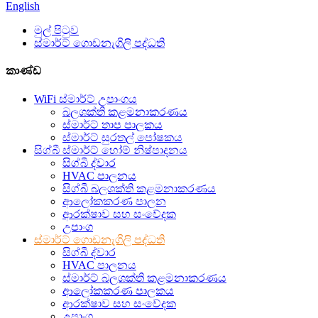
English
මුල් පිටුව
ස්මාර්ට් ගොඩනැගිලි පද්ධති
කාණ්ඩ
WiFi ස්මාර්ට් උපාංගය
බලශක්ති කළමනාකරණය
ස්මාර්ට් තාප පාලකය
ස්මාර්ට් සුරතල් පෝෂකය
සිග්බී ස්මාර්ට් හෝම් නිෂ්පාදනය
සිග්බී ද්වාර
HVAC පාලනය
සිග්බී බලශක්ති කළමනාකරණය
ආලෝකකරණ පාලන
ආරක්ෂාව සහ සංවේදක
උපාංග
ස්මාර්ට් ගොඩනැගිලි පද්ධති
සිග්බී ද්වාර
HVAC පාලනය
ස්මාර්ට් බලශක්ති කළමනාකරණය
ආලෝකකරණ පාලකය
ආරක්ෂාව සහ සංවේදක
උපාංග