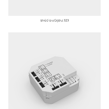
කාමර සංවේදකය 323