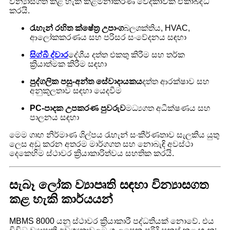
වින්‍යාසගත කළ හැකි කළමනාකරණ වේදිකාවක් ඒකාබද්ධ
කරයි.
රැහැන් රහිත ක්ෂේත්‍ර උපාංග
බලශක්තිය, HVAC,
ආලෝකකරණය සහ පරිසර සංවේදනය සඳහා
සිග්බී ද්වාර
දේශීය දත්ත එකතු කිරීම සහ තර්ක
ක්‍රියාත්මක කිරීම සඳහා
පුද්ගලික පසු-අන්ත සේවාදායකය
දත්ත ආරක්ෂාව සහ
අනුකූලතාව සඳහා යෙදවීම
PC-පාදක උපකරණ පුවරුව
මධ්‍යගත අධීක්ෂණය සහ
පාලනය සඳහා
මෙම ගෘහ නිර්මාණ ශිල්පය රැහැන් සංකීර්ණතාව සැලකිය යුතු
ලෙස අඩු කරන අතරම මාර්ගගත සහ නොබැඳි අවස්ථා
දෙකෙහිම ස්ථාවර ක්‍රියාකාරිත්වය සහතික කරයි.
සැබෑ ලෝක ව්‍යාපෘති සඳහා වින්‍යාසගත
කළ හැකි කාර්යයන්
MBMS 8000 යනු ස්ථාවර ක්‍රියාකාරී පද්ධතියක් නොවේ. එය