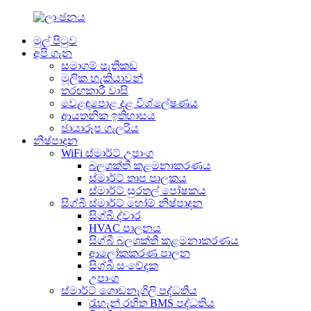
මුල් පිටුව
අපි ගැන
සමාගම් පැතිකඩ
මූලික හැකියාවන්
තරඟකාරී වාසි
වෙළඳපොළ දළ විශ්ලේෂණය
ආයතනික ඉතිහාසය
ඡායාරූප ගැලරිය
නිෂ්පාදන
WiFi ස්මාර්ට් උපාංග
බලශක්ති කළමනාකරණය
ස්මාර්ට් තාප පාලකය
ස්මාර්ට් සුරතල් පෝෂකය
සිග්බී ස්මාර්ට් හෝම් නිෂ්පාදන
සිග්බී ද්වාර
HVAC පාලනය
සිග්බී බලශක්ති කළමනාකරණය
ආලෝකකරණ පාලන
සිග්බී සංවේදක
උපාංග
ස්මාර්ට් ගොඩනැගිලි පද්ධතිය
රැහැන් රහිත BMS පද්ධතිය