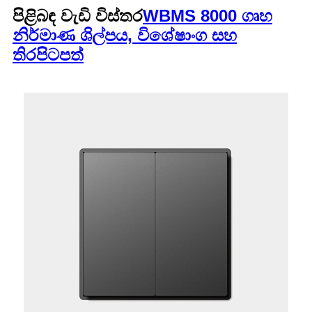
පිළිබඳ වැඩි විස්තර
WBMS 8000 ගෘහ
නිර්මාණ ශිල්පය, විශේෂාංග සහ
තිරපිටපත්