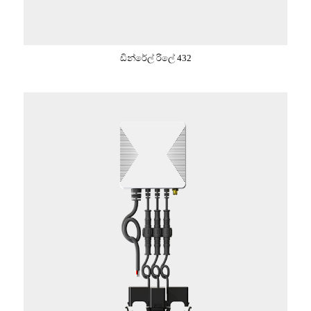
ඩින්රේල් රිලේ 432