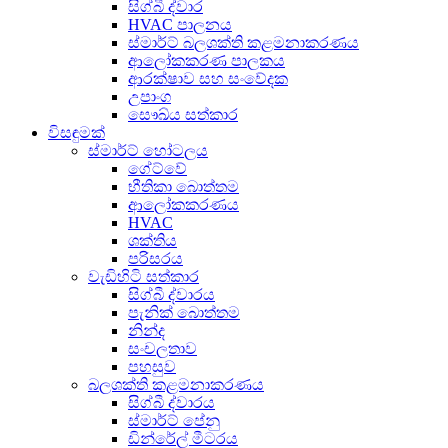
සිග්බී ද්වාර
HVAC පාලනය
ස්මාර්ට් බලශක්ති කළමනාකරණය
ආලෝකකරණ පාලකය
ආරක්ෂාව සහ සංවේදක
උපාංග
සෞඛ්ය සත්කාර
විසඳුමක්
ස්මාර්ට් හෝටලය
ගේට්වේ
භීතිකා බොත්තම
ආලෝකකරණය
HVAC
ශක්තිය
පරිසරය
වැඩිහිටි සත්කාර
සිග්බී ද්වාරය
පැනික් බොත්තම
නින්ද
සංචලතාව
පහසුව
බලශක්ති කළමනාකරණය
සිග්බී ද්වාරය
ස්මාර්ට් පේනු
ඩින්රේල් මීටරය