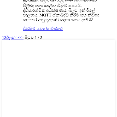
ක්‍රියාකාරී බලය සහ බලශක්ති පරිභෝජනය
පිළිබඳ තත්‍ය කාලීන මිනුම් සපයයි,
ද්විපාර්ශ්වික අධීක්ෂණය, බිල්ට්-ඉන් රිලේ
පාලනය, MQTT ඒකාබද්ධ කිරීම සහ නිවාස
සහකාර අනුකූලතාව සඳහා සහය දක්වයි.
විමසීම් යවන්න
විස්තර
1
2
ඊළඟ >
>>
පිටුව 1 / 2