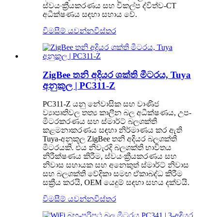
ස්වයංක්‍රීයකරණය සහ විකල්ප ද්විත්ව-CT
අධීක්ෂණය සඳහා සහාය වේ.
විමසීම් යවන්න
විස්තර
ZigBee තනි අදියර ශක්ති මීටරය, Tuya
අනුකූල | PC311-Z
PC311-Z යනු නේවාසික සහ වාණිජ
ව්‍යාපෘතිවල තත්‍ය කාලීන බල අධීක්ෂණය, උප-
මීටරකරණය සහ ස්මාර්ට් බලශක්ති
කළමනාකරණය සඳහා නිර්මාණය කර ඇති
Tuya-අනුකූල ZigBee තනි අදියර බලශක්ති
මීටරයකි. එය නිවැරදි බලශක්ති භාවිතය
නිරීක්ෂණය කිරීම, ස්වයංක්‍රීයකරණය සහ
නිවාස සහායක සහ අනෙකුත් ස්මාර්ට් නිවාස
සහ බලශක්ති වේදිකා සමඟ ඒකාබද්ධ කිරීම
සක්‍රීය කරයි, OEM යෙදුම් සඳහා සහය දක්වයි.
විමසීම් යවන්න
විස්තර