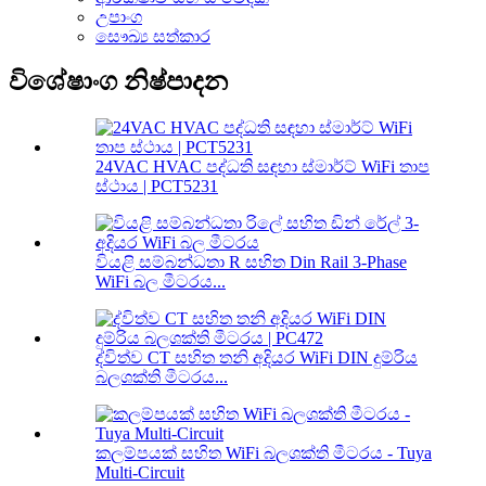
උපාංග
සෞඛ්‍ය සත්කාර
විශේෂාංග නිෂ්පාදන
24VAC HVAC පද්ධති සඳහා ස්මාර්ට් WiFi තාප
ස්ථාය | PCT5231
වියළි සම්බන්ධතා R සහිත Din Rail 3-Phase
WiFi බල මීටරය...
ද්විත්ව CT සහිත තනි අදියර WiFi DIN දුම්රිය
බලශක්ති මීටරය...
කලම්පයක් සහිත WiFi බලශක්ති මීටරය - Tuya
Multi-Circuit