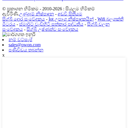
© ප්‍රකාශන හිමිකම - 2010-2026 : සියලුම හිමිකම්
ඇවිරිණි.
උණුසුම් නිෂ්පාදන
-
අඩවි සිතියම
සිග්බී දොර සංවේදකය
-
Iot උපාංග නිෂ්පාදකයින්
-
Wifi බලශක්ති
මීටරය
-
ස්මාර්ට් වැඩිහිටි සත්කාර පද්ධතිය
-
සිග්බී චලන
සංවේදකය
-
සිග්බී උෂ්ණත්ව සංවේදකය
නම් වට්සැප්
sales@owon.com
පණිවිඩය තබන්න
x