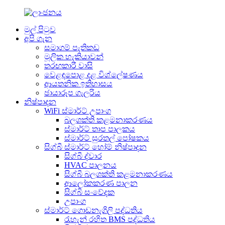
මුල් පිටුව
අපි ගැන
සමාගම් පැතිකඩ
මූලික හැකියාවන්
තරඟකාරී වාසි
වෙළඳපොළ දළ විශ්ලේෂණය
ආයතනික ඉතිහාසය
ඡායාරූප ගැලරිය
නිෂ්පාදන
WiFi ස්මාර්ට් උපාංග
බලශක්ති කළමනාකරණය
ස්මාර්ට් තාප පාලකය
ස්මාර්ට් සුරතල් පෝෂකය
සිග්බී ස්මාර්ට් හෝම් නිෂ්පාදන
සිග්බී ද්වාර
HVAC පාලනය
සිග්බී බලශක්ති කළමනාකරණය
ආලෝකකරණ පාලන
සිග්බී සංවේදක
උපාංග
ස්මාර්ට් ගොඩනැගිලි පද්ධතිය
රැහැන් රහිත BMS පද්ධතිය