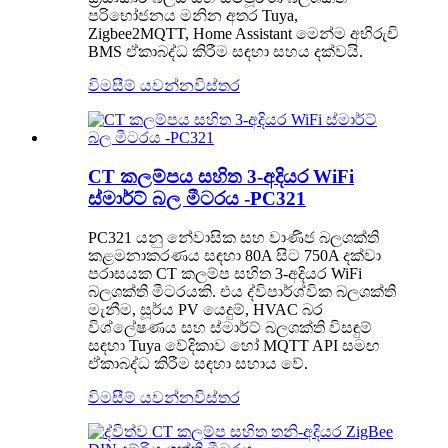
පරිභෝජනය මනින අතර Tuya,
Zigbee2MQTT, Home Assistant මෙන්ම අභිරුචි
BMS ඒකාබද්ධ කිරීම සඳහා සහය දක්වයි.
විමසීම් යවන්න
විස්තර
CT කලම්පය සහිත 3-අදියර WiFi
ස්මාර්ට් බල මීටරය -PC321
PC321 යනු නේවාසික සහ වාණිජ බලශක්ති
කළමනාකරණය සඳහා 80A සිට 750A දක්වා
පරාසයක CT කලම්ප සහිත 3-අදියර WiFi
බලශක්ති මීටරයකි. එය ද්විපාර්ශ්වික බලශක්ති
මැනීම, සූර්ය PV යෙදුම්, HVAC බර
විශ්ලේෂණය සහ ස්මාර්ට් බලශක්ති විසඳුම්
සඳහා Tuya වේදිකාව හෝ MQTT API සමඟ
ඒකාබද්ධ කිරීම සඳහා සහාය වේ.
විමසීම් යවන්න
විස්තර