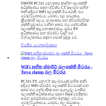
OWON PC311 යනු තත්‍ය කාලීන බලශක්ති
අධීක්ෂණය සඳහා ද්විත්ව CT කලම්ප සහිත
තනි-අදියර WiFi බලශක්ති මීටරයකි. එය
වෝල්ටීයතාවය, ධාරාව, ​​බල සාධකය,
ක්‍රියාකාරී බලය, සංඛ්‍යාතය සහ ද්විපාර්ශ්වික
ශක්ති ප්‍රවාහය මනින අතර, එය නේවාසික
බලශක්ති කළමනාකරණය, සූර්ය PV
අධීක්ෂණය සහ ස්මාර්ට් විදුලි බර
විශ්ලේෂණය සඳහා වඩාත් සුදුසු වේ.
විමසීම් යවන්න
විස්තර
WiFi සහිත ස්මාර්ට් බලශක්ති මීටරය -
Tuya clamp බල මීටරය
PC311-TY යනු CT කලම්පයක් සහිත තනි-
අදියර WiFi ස්මාර්ට් බලශක්ති මීටරයක් ​​වන
අතර එය නේවාසික සහ සැහැල්ලු වාණිජ
බලශක්ති අධීක්ෂණය සඳහා Tuya වේදිකාව
සමඟ සම්පූර්ණයෙන්ම අනුකූල වේ.එය
වෝල්ටීයතාවය, ධාරාව, ​​බල සාධකය,