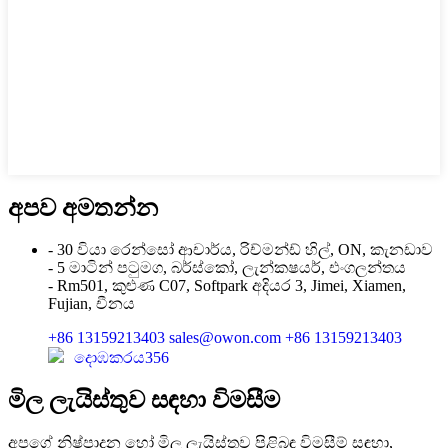
අපව අමතන්න
- 30 වියා රෙන්සෝ ආචාර්ය, රිච්මන්ඩ් හිල්, ON, කැනඩාව
- 5 මාටින් පටුමග, බර්ස්කෝ, ලැන්කෂයර්, එංගලන්තය
- Rm501, කුළුණ C07, Softpark අදියර 3, Jimei, Xiamen,
Fujian, චීනය
+86 13159213403
sales@owon.com
+86 13159213403
දොඹකරය356
මිල ලැයිස්තුව සඳහා විමසීම
අපගේ නිෂ්පාදන හෝ මිල ලැයිස්තුව පිළිබඳ විමසීම් සඳහා,