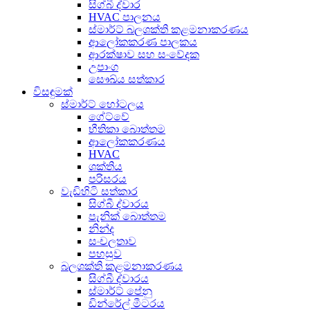
සිග්බී ද්වාර
HVAC පාලනය
ස්මාර්ට් බලශක්ති කළමනාකරණය
ආලෝකකරණ පාලකය
ආරක්ෂාව සහ සංවේදක
උපාංග
සෞඛ්ය සත්කාර
විසඳුමක්
ස්මාර්ට් හෝටලය
ගේට්වේ
භීතිකා බොත්තම
ආලෝකකරණය
HVAC
ශක්තිය
පරිසරය
වැඩිහිටි සත්කාර
සිග්බී ද්වාරය
පැනික් බොත්තම
නින්ද
සංචලතාව
පහසුව
බලශක්ති කළමනාකරණය
සිග්බී ද්වාරය
ස්මාර්ට් පේනු
ඩින්රේල් මීටරය