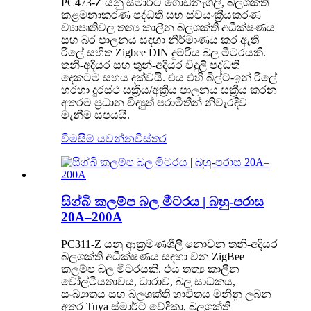
PC473-Z යනු ස්මාර්ට් ගොඩනැගිලි, බලශක්ති
කළමනාකරණ පද්ධති සහ ස්වයංක්‍රීයකරණ
ව්‍යාපෘතිවල තත්‍ය කාලීන බලශක්ති අධීක්ෂණය
සහ බර පාලනය සඳහා නිර්මාණය කර ඇති
රිලේ සහිත Zigbee DIN දුම්රිය බල මීටරයකි.
තනි-අදියර සහ තුන්-අදියර විදුලි පද්ධති
දෙකටම සහය දක්වයි. එය එහි බිල්ට්-ඉන් රිලේ
හරහා දුරස්ථ සක්‍රිය/අක්‍රිය පාලනය සක්‍රීය කරන
අතරම ප්‍රධාන විද්‍යුත් පරාමිතීන් නිවැරදිව
මැනීම සපයයි.
විමසීම් යවන්න
විස්තර
සිග්බී කලම්ප බල මීටරය | බහු-පරාස
20A–200A
PC311-Z යනු ආක්‍රමණශීලී නොවන තනි-අදියර
බලශක්ති අධීක්ෂණය සඳහා වන ZigBee
කලම්ප බල මීටරයකි. එය තත්‍ය කාලීන
වෝල්ටීයතාවය, ධාරාව, ​​බල සාධකය,
සංඛ්‍යාතය සහ බලශක්ති භාවිතය මනිනු ලබන
අතර Tuya ස්මාර්ට් වේදිකා, බලශක්ති