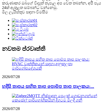
කරුණාකර ඔබගේ විද්‍යුත් තැපෑල අප වෙත තබන්න, අපි පැය
24ක් ඇතුළත සම්බන්ධ වන්නෙමු.
මිල ලැයිස්තුව සඳහා විමසීම
නවතම ප්රවෘත්ති
2026/07/28
හදිසි තාපය සහිත තාප පොම්ප තාප පාලකය:...
2026/07/28