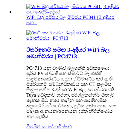
WiFi බහු-පරිපථ බල මීටරය PC341 | 3-අදියර
සහ...
ඊතර්නෙට් සමඟ 3-අදියර WiFi බල
මොනිටරය | PC4713
PC4713 යනු වාණිජ බලශක්ති අධීක්ෂණය,
සූර්ය PV පද්ධති සහ ස්මාර්ට් බලශක්ති
කළමනාකරණය සඳහා නිර්මාණය කර ඇති
ඊතර්නෙට් සම්බන්ධතාවය සහ CT කලම්ප
මිනුම් සහිත 3-අදියර WiFi බල මොනිටරයකි.
Tuya වේදිකාව හරහා, පරිශීලකයින්ට ඕනෑම
තැනක සිට තත්‍ය කාලීන සහ ඓතිහාසික
බලශක්ති පරිභෝජනය, සූර්ය උත්පාදනය සහ
ජාලක ආනයන/අපනයන දත්ත නිරීක්ෂණය
කළ හැකිය.
විමසීම් යවන්න
විස්තර