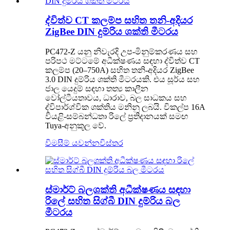
ද්විත්ව CT කලම්ප සහිත තනි-අදියර
ZigBee DIN දුම්රිය ශක්ති මීටරය
PC472-Z යනු නිවැරදි උප-මිනුම්කරණය සහ
පරිපථ මට්ටමේ අධීක්ෂණය සඳහා ද්විත්ව CT
කලම්ප (20–750A) සහිත තනි-අදියර ZigBee
3.0 DIN දුම්රිය ශක්ති මීටරයකි. එය සූර්ය සහ
ජාල යෙදුම් සඳහා තත්‍ය කාලීන
වෝල්ටීයතාවය, ධාරාව, ​​බල සාධකය සහ
ද්විපාර්ශ්වික ශක්තිය මනිනු ලබයි. විකල්ප 16A
වියළි-සම්බන්ධතා රිලේ ප්‍රතිදානයක් සමඟ
Tuya-අනුකූල වේ.
විමසීම් යවන්න
විස්තර
ස්මාර්ට් බලශක්ති අධීක්ෂණය සඳහා
රිලේ සහිත සිග්බී DIN දුම්රිය බල
මීටරය