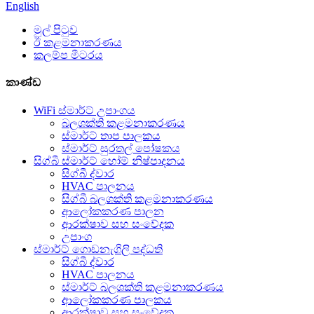
English
මුල් පිටුව
ඊ කළමනාකරණය
කලම්ප මීටරය
කාණ්ඩ
WiFi ස්මාර්ට් උපාංගය
බලශක්ති කළමනාකරණය
ස්මාර්ට් තාප පාලකය
ස්මාර්ට් සුරතල් පෝෂකය
සිග්බී ස්මාර්ට් හෝම් නිෂ්පාදනය
සිග්බී ද්වාර
HVAC පාලනය
සිග්බී බලශක්ති කළමනාකරණය
ආලෝකකරණ පාලන
ආරක්ෂාව සහ සංවේදක
උපාංග
ස්මාර්ට් ගොඩනැගිලි පද්ධති
සිග්බී ද්වාර
HVAC පාලනය
ස්මාර්ට් බලශක්ති කළමනාකරණය
ආලෝකකරණ පාලකය
ආරක්ෂාව සහ සංවේදක