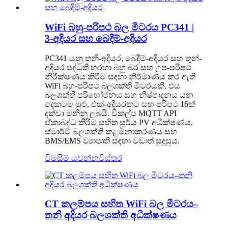
WiFi බහු-පරිපථ බල මීටරය PC341 |
3-අදියර සහ බෙදීම්-අදියර
PC341 යනු තනි-අදියර, බෙදීම්-අදියර සහ තුන්-
අදියර පද්ධති හරහා බහු බර සහ උප-පරිපථ
නිරීක්ෂණය කිරීම සඳහා නිර්මාණය කර ඇති
WiFi බහු-පරිපථ බලශක්ති මීටරයකි. එය
බලශක්ති පරිභෝජනය සහ නිෂ්පාදනය යන
දෙකටම මුළු, එක්-අදියරකට සහ පරිපථ 16ක්
දක්වා මනිනු ලබයි. විකල්ප MQTT API
ඒකාබද්ධ කිරීම සහිත සූර්ය PV අධීක්ෂණය,
ස්මාර්ට් බලශක්ති කළමනාකරණය සහ
BMS/EMS ව්‍යාපෘති සඳහා වඩාත් සුදුසුය.
විමසීම් යවන්න
විස්තර
CT කලම්පය සහිත WiFi බල මීටරය–
තනි අදියර බලශක්ති අධීක්ෂණය