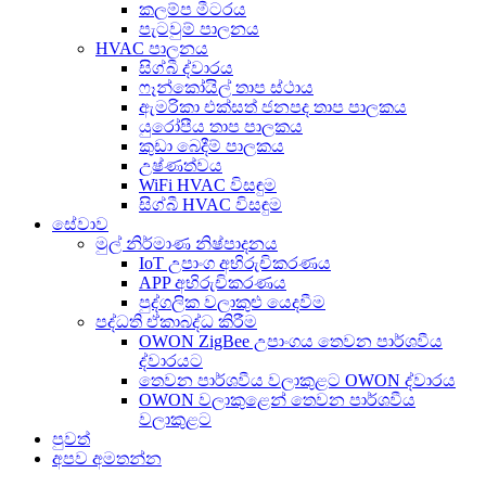
කලම්ප මීටරය
පැටවුම් පාලනය
HVAC පාලනය
සිග්බී ද්වාරය
ෆෑන්කෝයිල් තාප ස්ථාය
ඇමරිකා එක්සත් ජනපද තාප පාලකය
යුරෝපීය තාප පාලකය
කුඩා බෙදීම් පාලකය
උෂ්ණත්වය
WiFi HVAC විසඳුම
සිග්බී HVAC විසඳුම
සේවාව
මුල් නිර්මාණ නිෂ්පාදනය
IoT උපාංග අභිරුචිකරණය
APP අභිරුචිකරණය
පුද්ගලික වලාකුළු යෙදවීම
පද්ධති ඒකාබද්ධ කිරීම
OWON ZigBee උපාංගය තෙවන පාර්ශවීය
ද්වාරයට
තෙවන පාර්ශවීය වලාකුළට OWON ද්වාරය
OWON වලාකුළෙන් තෙවන පාර්ශවීය
වලාකුළට
පුවත්
අපව අමතන්න