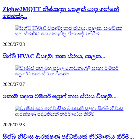
Zigbee2MQTT නිෂ්පාදන පෙළක් සාදා ගන්නේ
කෙසේද...
2026/07/28
සිග්බී HVAC විසඳුම්: තාප ස්ථාය, පාලක...
2026/07/27
කොම් සඳහා ටම්පර් ප්‍රොෆ් තාප ස්ථාය විසඳුම්...
2026/07/23
සිග්බී නිවාස ආරක්ෂණ පද්ධතියක් නිර්මාණය කිරීම...