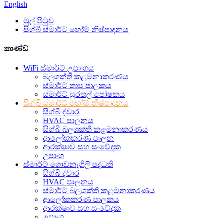
English
මුල් පිටුව
සිග්බී ස්මාර්ට් හෝම් නිෂ්පාදනය
කාණ්ඩ
WiFi ස්මාර්ට් උපාංගය
බලශක්ති කළමනාකරණය
ස්මාර්ට් තාප පාලකය
ස්මාර්ට් සුරතල් පෝෂකය
සිග්බී ස්මාර්ට් හෝම් නිෂ්පාදනය
සිග්බී ද්වාර
HVAC පාලනය
සිග්බී බලශක්ති කළමනාකරණය
ආලෝකකරණ පාලන
ආරක්ෂාව සහ සංවේදක
උපාංග
ස්මාර්ට් ගොඩනැගිලි පද්ධති
සිග්බී ද්වාර
HVAC පාලනය
ස්මාර්ට් බලශක්ති කළමනාකරණය
ආලෝකකරණ පාලකය
ආරක්ෂාව සහ සංවේදක
උපාංග