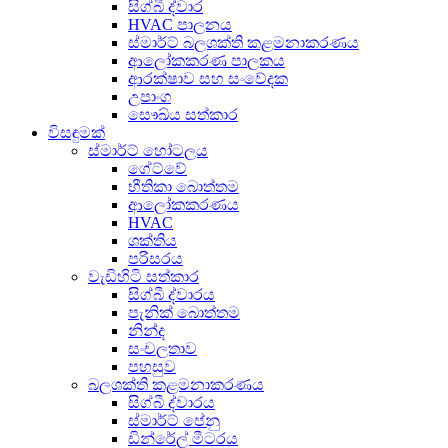
සිග්බී ද්වාර
HVAC පාලනය
ස්මාර්ට් බලශක්ති කළමනාකරණය
ආලෝකකරණ පාලකය
ආරක්ෂාව සහ සංවේදක
උපාංග
සෞඛ්ය සත්කාර
විසඳුමක්
ස්මාර්ට් හෝටලය
ගේට්වේ
භීතිකා බොත්තම
ආලෝකකරණය
HVAC
ශක්තිය
පරිසරය
වැඩිහිටි සත්කාර
සිග්බී ද්වාරය
පැනික් බොත්තම
නින්ද
සංචලතාව
පහසුව
බලශක්ති කළමනාකරණය
සිග්බී ද්වාරය
ස්මාර්ට් පේනු
ඩින්රේල් මීටරය