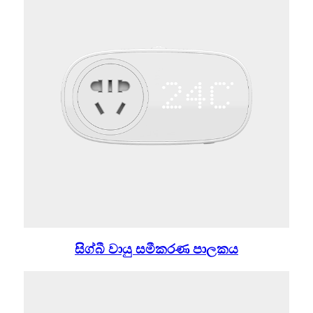
සිග්බී වායු සමීකරණ පාලකය