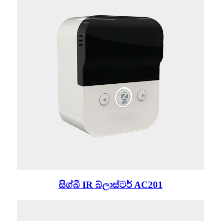
සිග්බී IR බ්ලාස්ටර් AC201