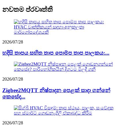
නවතම ප්රවෘත්ති
2026/07/28
හදිසි තාපය සහිත තාප පොම්ප තාප පාලකය:...
2026/07/28
Zigbee2MQTT නිෂ්පාදන පෙළක් සාදා ගන්නේ
කෙසේද...
2026/07/28