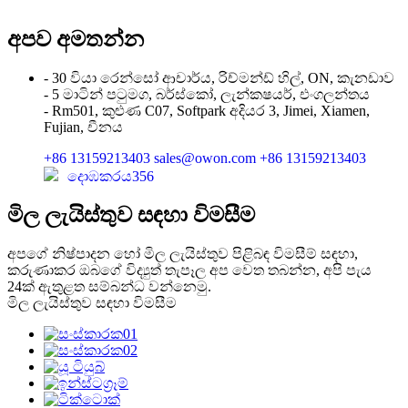
අපව අමතන්න
- 30 වියා රෙන්සෝ ආචාර්ය, රිච්මන්ඩ් හිල්, ON, කැනඩාව
- 5 මාටින් පටුමග, බර්ස්කෝ, ලැන්කෂයර්, එංගලන්තය
- Rm501, කුළුණ C07, Softpark අදියර 3, Jimei, Xiamen,
Fujian, චීනය
+86 13159213403
sales@owon.com
+86 13159213403
දොඹකරය356
මිල ලැයිස්තුව සඳහා විමසීම
අපගේ නිෂ්පාදන හෝ මිල ලැයිස්තුව පිළිබඳ විමසීම් සඳහා,
කරුණාකර ඔබගේ විද්‍යුත් තැපෑල අප වෙත තබන්න, අපි පැය
24ක් ඇතුළත සම්බන්ධ වන්නෙමු.
මිල ලැයිස්තුව සඳහා විමසීම