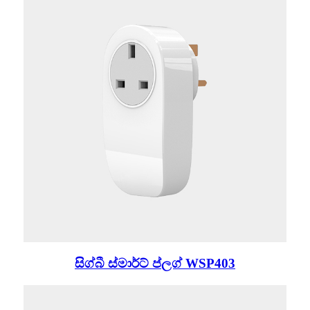
සිග්බී ස්මාර්ට් ප්ලග් WSP403