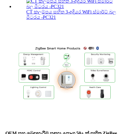
CT කලම්පය සහිත 3-අදියර WiFi ස්මාර්ට් බල
මීටරය -PC321
OEM සහ බෙදාහැරීම සඳහා උපාංග 50+ ක් සහිත ZigBee