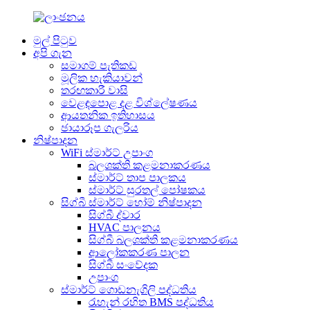
මුල් පිටුව
අපි ගැන
සමාගම් පැතිකඩ
මූලික හැකියාවන්
තරඟකාරී වාසි
වෙළඳපොළ දළ විශ්ලේෂණය
ආයතනික ඉතිහාසය
ඡායාරූප ගැලරිය
නිෂ්පාදන
WiFi ස්මාර්ට් උපාංග
බලශක්ති කළමනාකරණය
ස්මාර්ට් තාප පාලකය
ස්මාර්ට් සුරතල් පෝෂකය
සිග්බී ස්මාර්ට් හෝම් නිෂ්පාදන
සිග්බී ද්වාර
HVAC පාලනය
සිග්බී බලශක්ති කළමනාකරණය
ආලෝකකරණ පාලන
සිග්බී සංවේදක
උපාංග
ස්මාර්ට් ගොඩනැගිලි පද්ධතිය
රැහැන් රහිත BMS පද්ධතිය