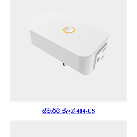
ස්මාර්ට් ප්ලග් 404-US