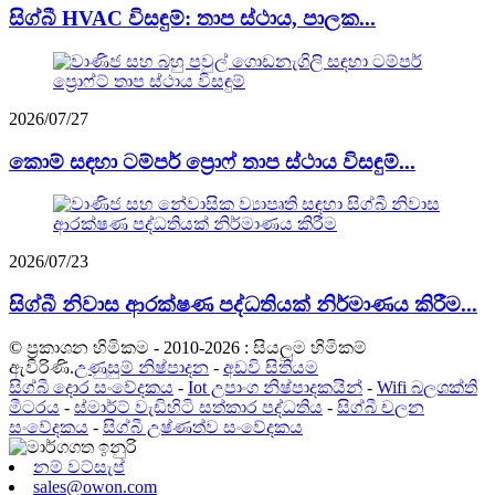
සිග්බී HVAC විසඳුම්: තාප ස්ථාය, පාලක...
2026/07/27
කොම් සඳහා ටම්පර් ප්‍රොෆ් තාප ස්ථාය විසඳුම්...
2026/07/23
සිග්බී නිවාස ආරක්ෂණ පද්ධතියක් නිර්මාණය කිරීම...
© ප්‍රකාශන හිමිකම - 2010-2026 : සියලුම හිමිකම්
ඇවිරිණි.
උණුසුම් නිෂ්පාදන
-
අඩවි සිතියම
සිග්බී දොර සංවේදකය
-
Iot උපාංග නිෂ්පාදකයින්
-
Wifi බලශක්ති
මීටරය
-
ස්මාර්ට් වැඩිහිටි සත්කාර පද්ධතිය
-
සිග්බී චලන
සංවේදකය
-
සිග්බී උෂ්ණත්ව සංවේදකය
නම් වට්සැප්
sales@owon.com