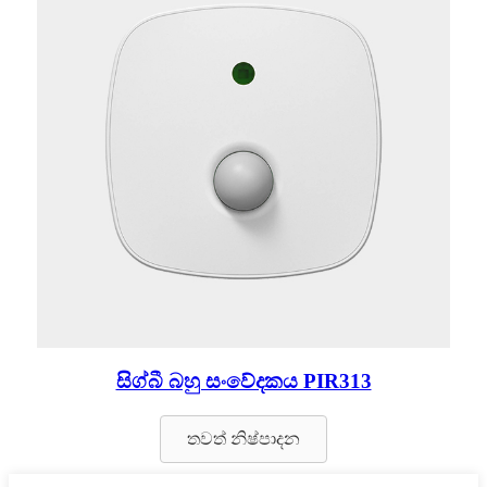
සිග්බී බහු සංවේදකය PIR313
තවත් නිෂ්පාදන