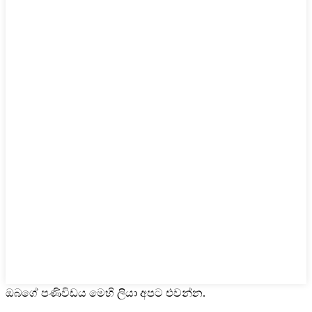
ඔබගේ පණිවිඩය මෙහි ලියා අපට එවන්න.