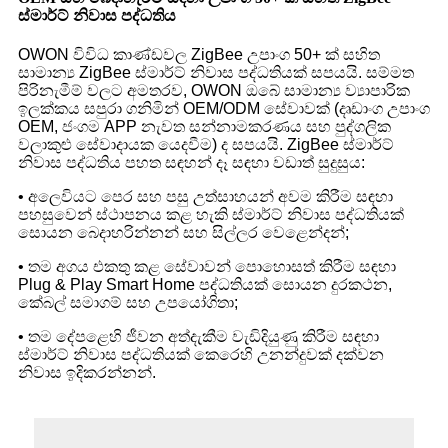
ස්මාර්ට් නිවාස පද්ධතිය
OWON විවිධ කාණ්ඩවල ZigBee උපාංග 50+ ක් සහිත
සාමාන්‍ය ZigBee ස්මාර්ට් නිවාස පද්ධතියක් සපයයි. සම්මත
පිරිනැමීම් වලට අමතරව, OWON ඔබේ සාමාන්‍ය ව්‍යාපාරික
ඉලක්කය සපුරා ගනිමින් OEM/ODM සේවාවක් (දෘඩාංග උපාංග
OEM, ජංගම APP නැවත සන්නාමකරණය සහ පුද්ගලික
වලාකුළු සේවාදායක යෙදවීම) ද සපයයි. ZigBee ස්මාර්ට්
නිවාස පද්ධතිය පහත සඳහන් දෑ සඳහා වඩාත් සුදුසුය:
• අලෙවියට පෙර සහ පසු උත්සාහයන් අවම කිරීම සඳහා
පහසුවෙන් ස්ථාපනය කළ හැකි ස්මාර්ට් නිවාස පද්ධතියක්
සොයන බෙදාහරින්නන් සහ සිල්ලර වෙළෙන්දන්;
• තම අගය එකතු කළ සේවාවන් පොහොසත් කිරීම සඳහා
Plug & Play Smart Home පද්ධතියක් සොයන දුරකථන,
කේබල් සමාගම් සහ උපයෝගිතා;
• තම දේපළෙහි ජීවන අත්දැකීම වැඩිදියුණු කිරීම සඳහා
ස්මාර්ට් නිවාස පද්ධතියක් කෙරෙහි උනන්දුවක් දක්වන
නිවාස ඉදිකරන්නන්.