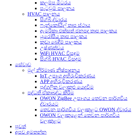
කලම්ප මීටරය
පැටවුම් පාලනය
HVAC පාලනය
සිග්බී ද්වාරය
ෆෑන්කෝයිල් තාප ස්ථාය
ඇමරිකා එක්සත් ජනපද තාප පාලකය
යුරෝපීය තාප පාලකය
කුඩා බෙදීම් පාලකය
උෂ්ණත්වය
WiFi HVAC විසඳුම
සිග්බී HVAC විසඳුම
සේවාව
මුල් නිර්මාණ නිෂ්පාදනය
IoT උපාංග අභිරුචිකරණය
APP අභිරුචිකරණය
පුද්ගලික වලාකුළු යෙදවීම
පද්ධති ඒකාබද්ධ කිරීම
OWON ZigBee උපාංගය තෙවන පාර්ශවීය
ද්වාරයට
තෙවන පාර්ශවීය වලාකුළට OWON ද්වාරය
OWON වලාකුළෙන් තෙවන පාර්ශවීය
වලාකුළට
පුවත්
අපව අමතන්න