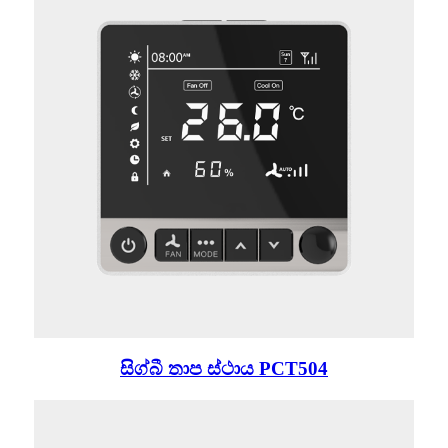
සිග්බී තාප ස්ථාය PCT504