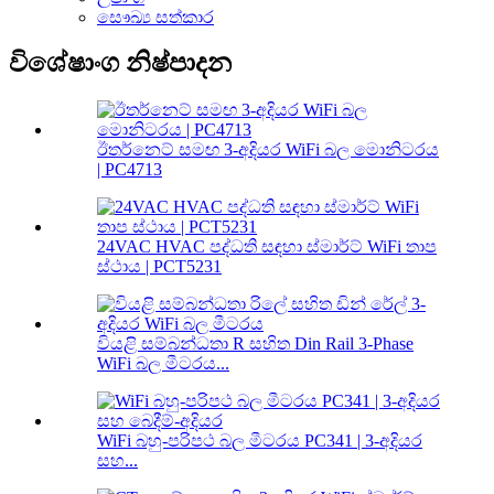
සෞඛ්‍ය සත්කාර
විශේෂාංග නිෂ්පාදන
ඊතර්නෙට් සමඟ 3-අදියර WiFi බල මොනිටරය
| PC4713
24VAC HVAC පද්ධති සඳහා ස්මාර්ට් WiFi තාප
ස්ථාය | PCT5231
වියළි සම්බන්ධතා R සහිත Din Rail 3-Phase
WiFi බල මීටරය...
WiFi බහු-පරිපථ බල මීටරය PC341 | 3-අදියර
සහ...