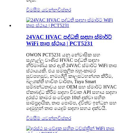
විමසීම් යවන්න
විස්තර
24VAC HVAC පද්ධති සඳහා ස්මාර්ට්
WiFi තාප ස්ථාය | PCT5231
OWON PCT5231 යනු නේවාසික සහ
සැහැල්ලු වාණිජ HVAC පද්ධති සඳහා
නිර්මාණය කර ඇති 24VAC ස්මාර්ට් WiFi තාප
ස්ථායයකි. එය සමතුලිත බහු-කාමර
සුවපහසුව, නම්‍යශීලී කාලසටහන්ගත කිරීම,
බලශක්ති භාවිත වාර්තා, Tuya Smart
සම්බන්ධතාවය සහ OEM සහ ස්මාර්ට් HVAC
ඒකාබද්ධ කිරීම සඳහා විවෘත API සහාය සඳහා
දුරස්ථ කාමර සංවේදක 10ක් දක්වා සහිත
සාම්ප්‍රදායික, තාප පොම්ප, ද්විත්ව ඉන්ධන සහ
දෙමුහුන් තාප යෙදුම් සඳහා සහය දක්වයි.
විමසීම් යවන්න
විස්තර