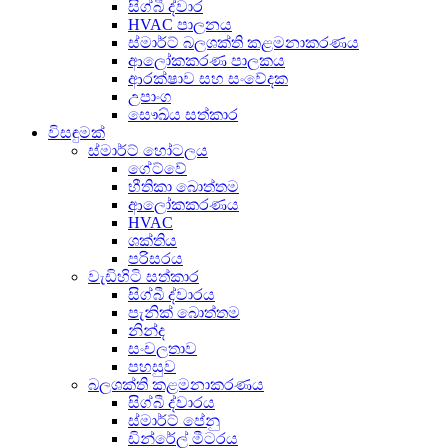
සිග්බී ද්වාර
HVAC පාලනය
ස්මාර්ට් බලශක්ති කළමනාකරණය
ආලෝකකරණ පාලකය
ආරක්ෂාව සහ සංවේදක
උපාංග
සෞඛ්ය සත්කාර
විසඳුමක්
ස්මාර්ට් හෝටලය
ගේට්වේ
භීතිකා බොත්තම
ආලෝකකරණය
HVAC
ශක්තිය
පරිසරය
වැඩිහිටි සත්කාර
සිග්බී ද්වාරය
පැනික් බොත්තම
නින්ද
සංචලතාව
පහසුව
බලශක්ති කළමනාකරණය
සිග්බී ද්වාරය
ස්මාර්ට් පේනු
ඩින්රේල් මීටරය