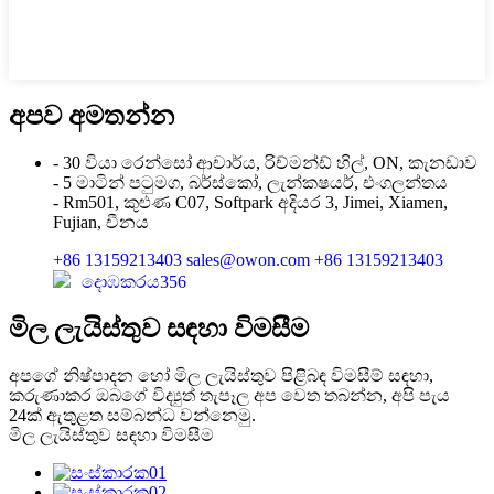
අපව අමතන්න
- 30 වියා රෙන්සෝ ආචාර්ය, රිච්මන්ඩ් හිල්, ON, කැනඩාව
- 5 මාටින් පටුමග, බර්ස්කෝ, ලැන්කෂයර්, එංගලන්තය
- Rm501, කුළුණ C07, Softpark අදියර 3, Jimei, Xiamen,
Fujian, චීනය
+86 13159213403
sales@owon.com
+86 13159213403
දොඹකරය356
මිල ලැයිස්තුව සඳහා විමසීම
අපගේ නිෂ්පාදන හෝ මිල ලැයිස්තුව පිළිබඳ විමසීම් සඳහා,
කරුණාකර ඔබගේ විද්‍යුත් තැපෑල අප වෙත තබන්න, අපි පැය
24ක් ඇතුළත සම්බන්ධ වන්නෙමු.
මිල ලැයිස්තුව සඳහා විමසීම