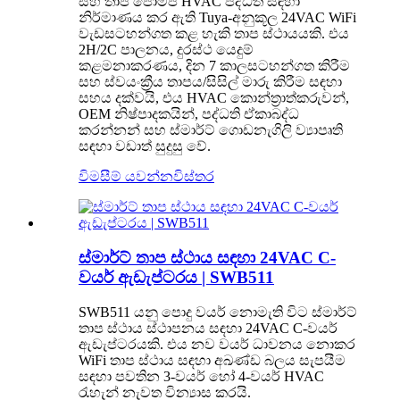
සහ තාප පොම්ප HVAC පද්ධති සඳහා
නිර්මාණය කර ඇති Tuya-අනුකූල 24VAC WiFi
වැඩසටහන්ගත කළ හැකි තාප ස්ථායයකි. එය
2H/2C පාලනය, දුරස්ථ යෙදුම්
කළමනාකරණය, දින 7 කාලසටහන්ගත කිරීම
සහ ස්වයංක්‍රීය තාපය/සිසිල් මාරු කිරීම සඳහා
සහය දක්වයි, එය HVAC කොන්ත්‍රාත්කරුවන්,
OEM නිෂ්පාදකයින්, පද්ධති ඒකාබද්ධ
කරන්නන් සහ ස්මාර්ට් ගොඩනැගිලි ව්‍යාපෘති
සඳහා වඩාත් සුදුසු වේ.
විමසීම් යවන්න
විස්තර
ස්මාර්ට් තාප ස්ථාය සඳහා 24VAC C-
වයර් ඇඩැප්ටරය | SWB511
SWB511 යනු පොදු වයර් නොමැති විට ස්මාර්ට්
තාප ස්ථාය ස්ථාපනය සඳහා 24VAC C-වයර්
ඇඩැප්ටරයකි. එය නව වයර් ධාවනය නොකර
WiFi තාප ස්ථාය සඳහා අඛණ්ඩ බලය සැපයීම
සඳහා පවතින 3-වයර් හෝ 4-වයර් HVAC
රැහැන් නැවත වින්‍යාස කරයි.