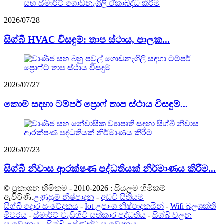
2026/07/28
සිග්බී HVAC විසඳුම්: තාප ස්ථාය, පාලක...
2026/07/27
කොම් සඳහා ටම්පර් ප්‍රොෆ් තාප ස්ථාය විසඳුම්...
2026/07/23
සිග්බී නිවාස ආරක්ෂණ පද්ධතියක් නිර්මාණය කිරීම...
© ප්‍රකාශන හිමිකම - 2010-2026 : සියලුම හිමිකම්
ඇවිරිණි.
උණුසුම් නිෂ්පාදන
-
අඩවි සිතියම
සිග්බී දොර සංවේදකය
-
Iot උපාංග නිෂ්පාදකයින්
-
Wifi බලශක්ති
මීටරය
-
ස්මාර්ට් වැඩිහිටි සත්කාර පද්ධතිය
-
සිග්බී චලන