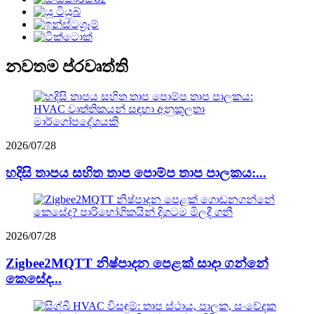
නවතම ප්රවෘත්ති
2026/07/28
හදිසි තාපය සහිත තාප පොම්ප තාප පාලකය:...
2026/07/28
Zigbee2MQTT නිෂ්පාදන පෙළක් සාදා ගන්නේ
කෙසේද...