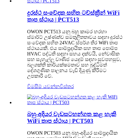
දුරස්ථ සංවේදක සහිත ටච්ස්ක්‍රීන් WiFi
තාප ස්ථාය | PCT513
OWON PCT513 යනු බහු කාමර හරහා
ස්මාර්ට් උෂ්ණත්ව සමතුලිතතාවය සඳහා දුරස්ථ
සංවේදක සහිත 24VAC ස්පර්ශ තිර WiFi තාප
ස්ථායයකි. එය සාම්ප්‍රදායික සහ තාප පොම්ප
HVAC පද්ධති සඳහා සහය දක්වයි, නේවාසික
සහ සැහැල්ලු වාණිජ යෙදුම් සඳහා සුවපහසුව,
බලශක්ති කාර්යක්ෂමතාව සහ බුද්ධිමත්
දේශගුණික පාලනය වැඩි දියුණු කිරීමට
උපකාරී වේ.
විමසීම් යවන්න
විස්තර
බහු-අදියර වැඩසටහන්ගත කළ හැකි
WiFi තාප ස්ථාය | PCT503
OWON PCT503 යනු බහු-අදියර සාම්ප්‍රදායික