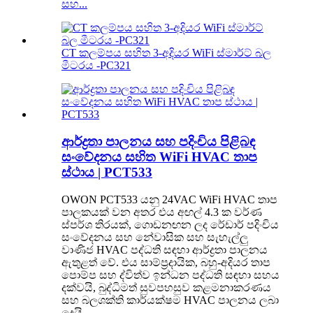
සහ...
CT කලම්පය සහිත 3-අදියර WiFi ස්මාර්ට් බල
මීටරය -PC321
ආර්ද්‍රතා පාලනය සහ පදිංචිය පිළිබඳ
සංවේදනය සහිත WiFi HVAC තාප
ස්ථාය | PCT533
OWON PCT533 යනු 24VAC WiFi HVAC තාප
පාලකයක් වන අතර එය අඟල් 4.3 ක වර්ණ
ස්පර්ශ තිරයක්, ගොඩනඟන ලද රේඩාර් පදිංචිය
සංවේදනය සහ නේවාසික සහ සැහැල්ලු
වාණිජ HVAC පද්ධති සඳහා ආර්ද්‍රතා පාලනය
ඇතුළත් වේ. එය සාම්ප්‍රදායික, බහු-අදියර තාප
පොම්ප සහ ද්විත්ව ඉන්ධන පද්ධති සඳහා සහය
දක්වයි, බුද්ධිමත් සුවපහසුව කළමනාකරණය
සහ බලශක්ති කාර්යක්ෂම HVAC පාලනය ලබා
දෙයි.