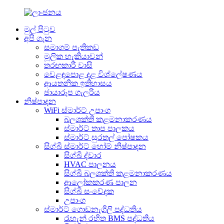
මුල් පිටුව
අපි ගැන
සමාගම් පැතිකඩ
මූලික හැකියාවන්
තරඟකාරී වාසි
වෙළඳපොළ දළ විශ්ලේෂණය
ආයතනික ඉතිහාසය
ඡායාරූප ගැලරිය
නිෂ්පාදන
WiFi ස්මාර්ට් උපාංග
බලශක්ති කළමනාකරණය
ස්මාර්ට් තාප පාලකය
ස්මාර්ට් සුරතල් පෝෂකය
සිග්බී ස්මාර්ට් හෝම් නිෂ්පාදන
සිග්බී ද්වාර
HVAC පාලනය
සිග්බී බලශක්ති කළමනාකරණය
ආලෝකකරණ පාලන
සිග්බී සංවේදක
උපාංග
ස්මාර්ට් ගොඩනැගිලි පද්ධතිය
රැහැන් රහිත BMS පද්ධතිය