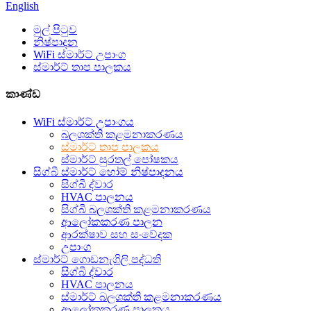
English
මුල් පිටුව
නිෂ්පාදන
WiFi ස්මාර්ට් උපාංග
ස්මාර්ට් තාප පාලකය
කාණ්ඩ
WiFi ස්මාර්ට් උපාංගය
බලශක්ති කළමනාකරණය
ස්මාර්ට් තාප පාලකය
ස්මාර්ට් සුරතල් පෝෂකය
සිග්බී ස්මාර්ට් හෝම් නිෂ්පාදනය
සිග්බී ද්වාර
HVAC පාලනය
සිග්බී බලශක්ති කළමනාකරණය
ආලෝකකරණ පාලන
ආරක්ෂාව සහ සංවේදක
උපාංග
ස්මාර්ට් ගොඩනැගිලි පද්ධති
සිග්බී ද්වාර
HVAC පාලනය
ස්මාර්ට් බලශක්ති කළමනාකරණය
ආලෝකකරණ පාලකය