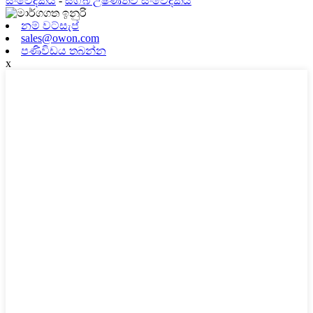
සංවේදකය
-
සිග්බී උෂ්ණත්ව සංවේදකය
නම් වට්සැප්
sales@owon.com
පණිවිඩය තබන්න
x