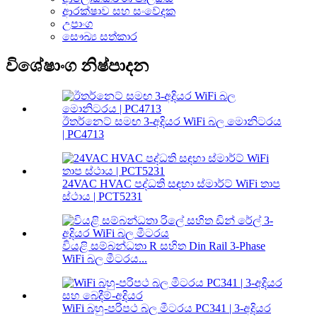
ආරක්ෂාව සහ සංවේදක
උපාංග
සෞඛ්‍ය සත්කාර
විශේෂාංග නිෂ්පාදන
ඊතර්නෙට් සමඟ 3-අදියර WiFi බල මොනිටරය
| PC4713
24VAC HVAC පද්ධති සඳහා ස්මාර්ට් WiFi තාප
ස්ථාය | PCT5231
වියළි සම්බන්ධතා R සහිත Din Rail 3-Phase
WiFi බල මීටරය...
WiFi බහු-පරිපථ බල මීටරය PC341 | 3-අදියර