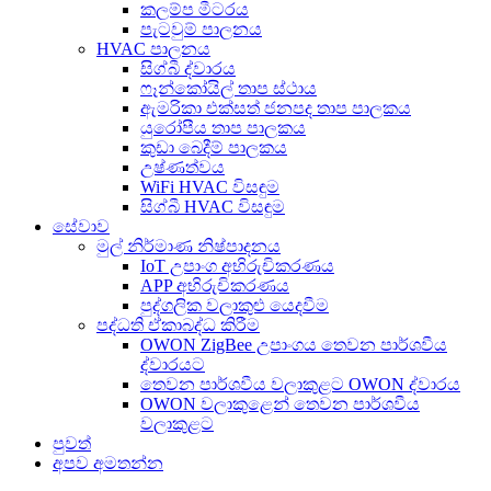
කලම්ප මීටරය
පැටවුම් පාලනය
HVAC පාලනය
සිග්බී ද්වාරය
ෆෑන්කෝයිල් තාප ස්ථාය
ඇමරිකා එක්සත් ජනපද තාප පාලකය
යුරෝපීය තාප පාලකය
කුඩා බෙදීම් පාලකය
උෂ්ණත්වය
WiFi HVAC විසඳුම
සිග්බී HVAC විසඳුම
සේවාව
මුල් නිර්මාණ නිෂ්පාදනය
IoT උපාංග අභිරුචිකරණය
APP අභිරුචිකරණය
පුද්ගලික වලාකුළු යෙදවීම
පද්ධති ඒකාබද්ධ කිරීම
OWON ZigBee උපාංගය තෙවන පාර්ශවීය
ද්වාරයට
තෙවන පාර්ශවීය වලාකුළට OWON ද්වාරය
OWON වලාකුළෙන් තෙවන පාර්ශවීය
වලාකුළට
පුවත්
අපව අමතන්න